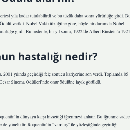
esi yıla kadar tutulabilirdi ve bu tüzük daha sonra yürürlüğe girdi. B
l Ödülü verildi. Nobel Vakfı tüzüğüne göre, böyle bir durumda Nobel
ürürlüğe girdi. Bu nedenle, bir yıl sonra, 1922’de Albert Einstein’a 192
un hastalığı nedir?
 2001 yılında geçirdiği felç sonucu kariyerine son verdi. Toplamda 85
 César Sinema Ödülleri’nde onur ödülüne layık görüldü.
uentin’in dünyaya karşı hissettiği iğrenmeyi anlatır. Bu iğrenme sadec
de yöneliktir. Roquentin’in “varoluş” ile yüzleştiğinde geçirdiği