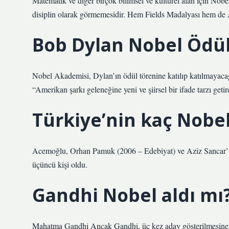
Matematik ve diğer birçok bilimsel ve kültürel alan için Nobe
disiplin olarak görmemesidir. Hem Fields Madalyası hem de 
Bob Dylan Nobel Ödü
Nobel Akademisi, Dylan’ın ödül törenine katılıp katılmayac
“Amerikan şarkı geleneğine yeni ve şiirsel bir ifade tarzı getir
Türkiye’nin kaç Nobe
Acemoğlu, Orhan Pamuk (2006 – Edebiyat) ve Aziz Sancar’ı
üçüncü kişi oldu.
Gandhi Nobel aldı mı
Mahatma Gandhi Ancak Gandhi, üç kez aday gösterilmesine 