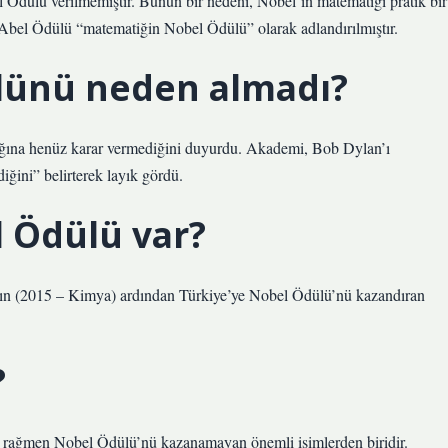
l Ödülü verilmemiştir. Bunun bir nedeni, Nobel’in matematiği pratik bir
Abel Ödülü “matematiğin Nobel Ödülü” olarak adlandırılmıştır.
lünü neden almadı?
ağına henüz karar vermediğini duyurdu. Akademi, Bob Dylan’ı
diğini” belirterek layık gördü.
l Ödülü var?
n (2015 – Kimya) ardından Türkiye’ye Nobel Ödülü’nü kazandıran
?
rağmen Nobel Ödülü’nü kazanamayan önemli isimlerden biridir.