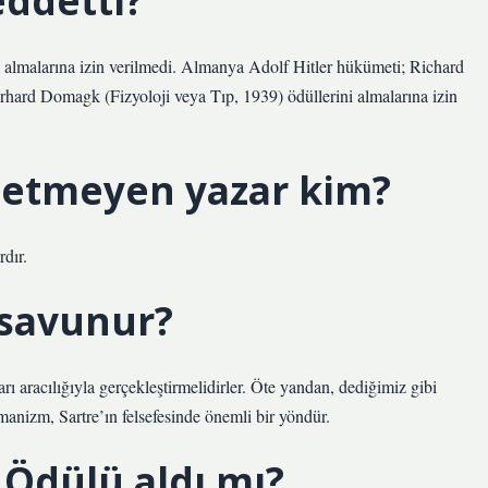
ddetti?
 almalarına izin verilmedi. Almanya Adolf Hitler hükümeti; Richard
ard Domagk (Fizyoloji veya Tıp, 1939) ödüllerini almalarına izin
 etmeyen yazar kim?
dır.
 savunur?
arı aracılığıyla gerçekleştirmelidirler. Öte yandan, dediğimiz gibi
manizm, Sartre’ın felsefesinde önemli bir yöndür.
 Ödülü aldı mı?