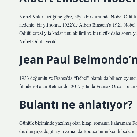
Nobel Vakfı tüzüğüne göre, böyle bir durumda Nobel Ödülü ert
nedenle, bir yıl sonra, 1922’de Albert Einstein’a 1921 Nobe
Ödülü ertesi yıla kadar tutulabilirdi ve bu tüzük daha sonra y
Nobel Ödülü verildi.
Jean Paul Belmondo’n
1933 doğumlu ve Fransa’da “Bébel” olarak da bilinen oyuncu,
filmde rol alan Belmondo, 2017 yılında Fransız Oscar’ı olan
Bulantı ne anlatıyor?
Günlük biçiminde yazılmış olan kitap, romanın kahramanı Roq
dış dünyaya değil, aynı zamanda Roquentin’in kendi bedenine 