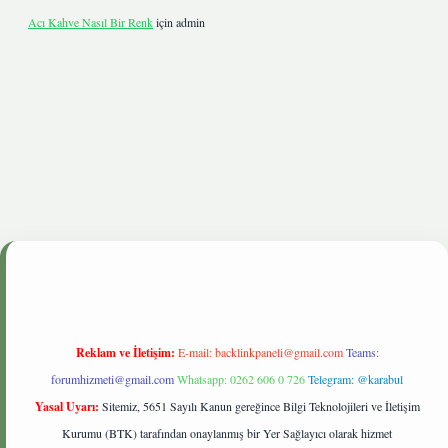
Acı Kahve Nasıl Bir Renk
için
admin
onbetgiris.live
Reklam ve İletişim:
E-mail:
backlinkpaneli@gmail.com
Teams:
forumhizmeti@gmail.com
Whatsapp: 0262 606 0 726
Telegram: @karabul
Yasal Uyarı:
Sitemiz, 5651 Sayılı Kanun gereğince Bilgi Teknolojileri ve İletişim
Kurumu (BTK) tarafından onaylanmış bir Yer Sağlayıcı olarak hizmet