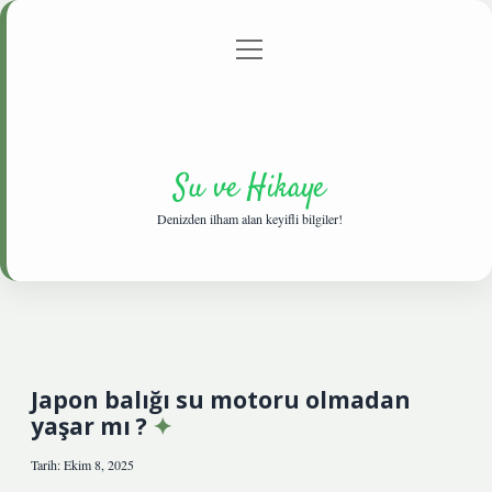
menüyü
Anasayfa
Gizlilik Politikası
Yasal Uyarı
aç
Hakkımızda
Su ve Hikaye
Denizden ilham alan keyifli bilgiler!
Japon balığı su motoru olmadan
yaşar mı ?
Tarih: Ekim 8, 2025