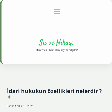
menüyü
Anasayfa
Gizlilik Politikası
Yasal Uyarı
aç
Hakkımızda
Su ve Hikaye
Denizden ilham alan keyifli bilgiler!
İdari hukukun özellikleri nelerdir ?
Tarih: Aralık 31, 2025