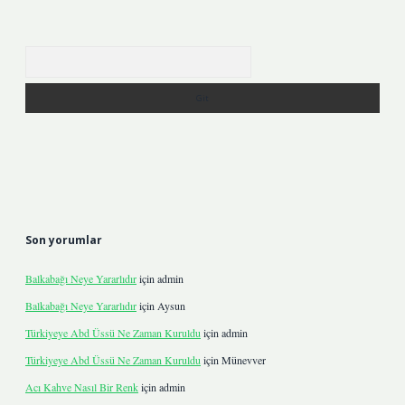
Arama
Son yorumlar
Balkabağı Neye Yararlıdır
için
admin
Balkabağı Neye Yararlıdır
için
Aysun
Türkiyeye Abd Üssü Ne Zaman Kuruldu
için
admin
Türkiyeye Abd Üssü Ne Zaman Kuruldu
için
Münevver
Acı Kahve Nasıl Bir Renk
için
admin