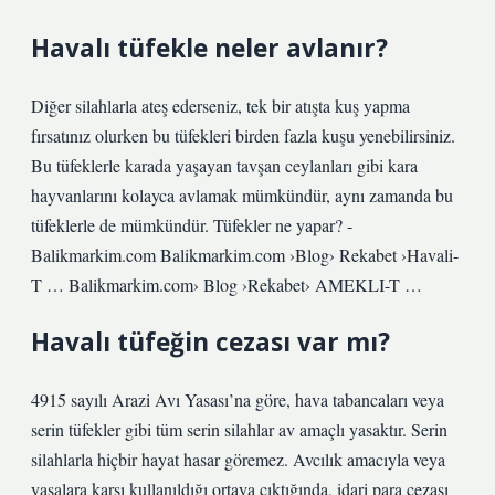
Havalı tüfekle neler avlanır?
Diğer silahlarla ateş ederseniz, tek bir atışta kuş yapma
fırsatınız olurken bu tüfekleri birden fazla kuşu yenebilirsiniz.
Bu tüfeklerle karada yaşayan tavşan ceylanları gibi kara
hayvanlarını kolayca avlamak mümkündür, aynı zamanda bu
tüfeklerle de mümkündür. Tüfekler ne yapar? -
Balikmarkim.com Balikmarkim.com ›Blog› Rekabet ›Havali-
T … Balikmarkim.com› Blog ›Rekabet› AMEKLI-T …
Havalı tüfeğin cezası var mı?
4915 sayılı Arazi Avı Yasası’na göre, hava tabancaları veya
serin tüfekler gibi tüm serin silahlar av amaçlı yasaktır. Serin
silahlarla hiçbir hayat hasar göremez. Avcılık amacıyla veya
yasalara karşı kullanıldığı ortaya çıktığında, idari para cezası