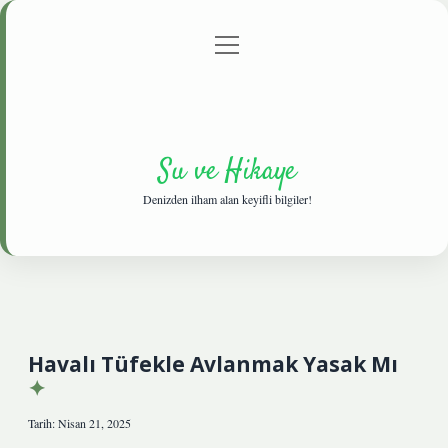
menüyü
Anasayfa
Gizlilik Politikası
Yasal Uyarı
aç
Hakkımızda
Su ve Hikaye
Denizden ilham alan keyifli bilgiler!
Havalı Tüfekle Avlanmak Yasak Mı
Tarih: Nisan 21, 2025