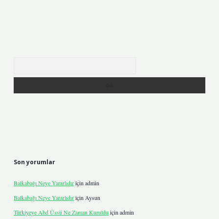
Arama
Son yorumlar
Balkabağı Neye Yararlıdır
için
admin
Balkabağı Neye Yararlıdır
için
Aysun
Türkiyeye Abd Üssü Ne Zaman Kuruldu
için
admin