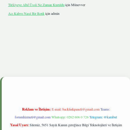
Türkiyeye Abd Üssü Ne Zaman Kuruldu
için
Münevver
Acı Kahve Nasıl Bir Renk
için
admin
e
Reklam ve İletişim:
E-mail:
backlinkpaneli@gmail.com
Teams:
forumhizmeti@gmail.com
Whatsapp: 0262 606 0 726
Telegram: @karabul
Yasal Uyarı:
Sitemiz, 5651 Sayılı Kanun gereğince Bilgi Teknolojileri ve İletişim