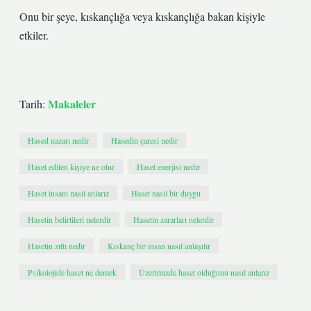
Onu bir şeye, kıskançlığa veya kıskançlığa bakan kişiyle
etkiler.
Makaleler
Tarih:
Hased nazarı nedir
Hasedin çaresi nedir
Haset edilen kişiye ne olur
Haset enerjisi nedir
Haset insanı nasıl anlarız
Haset nasıl bir duygu
Hasetin belirtileri nelerdir
Hasetin zararları nelerdir
Hasetin zıttı nedir
Kıskanç bir insan nasıl anlaşılır
Psikolojide haset ne demek
Üzerimizde haset olduğunu nasıl anlarız