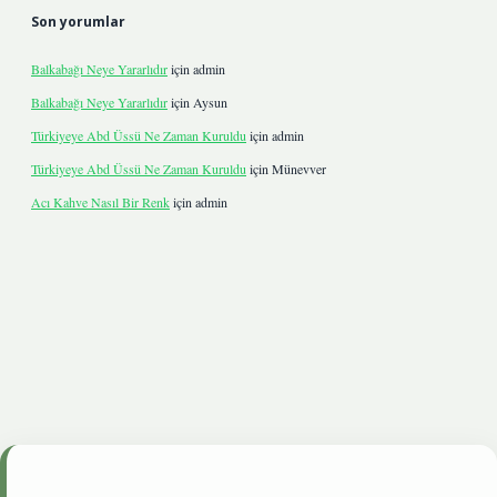
Son yorumlar
Balkabağı Neye Yararlıdır
için
admin
Balkabağı Neye Yararlıdır
için
Aysun
Türkiyeye Abd Üssü Ne Zaman Kuruldu
için
admin
Türkiyeye Abd Üssü Ne Zaman Kuruldu
için
Münevver
Acı Kahve Nasıl Bir Renk
için
admin
ltonbetgiris.live