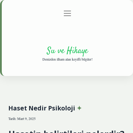
menüyü
Anasayfa
Gizlilik Politikası
Yasal Uyarı
aç
Hakkımızda
Su ve Hikaye
Denizden ilham alan keyifli bilgiler!
Haset Nedir Psikoloji
Tarih: Mart 9, 2025