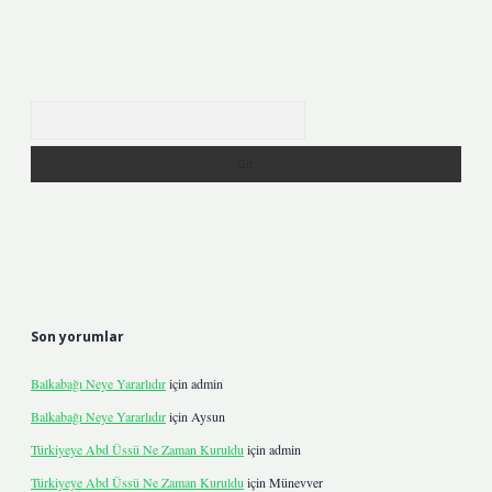
Arama
Son yorumlar
Balkabağı Neye Yararlıdır
için
admin
Balkabağı Neye Yararlıdır
için
Aysun
Türkiyeye Abd Üssü Ne Zaman Kuruldu
için
admin
Türkiyeye Abd Üssü Ne Zaman Kuruldu
için
Münevver