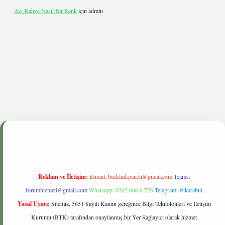
Acı Kahve Nasıl Bir Renk
için
admin
ive
Reklam ve İletişim:
E-mail:
backlinkpaneli@gmail.com
Teams:
forumhizmeti@gmail.com
Whatsapp: 0262 606 0 726
Telegram: @karabul
Yasal Uyarı:
Sitemiz, 5651 Sayılı Kanun gereğince Bilgi Teknolojileri ve İletişim
Kurumu (BTK) tarafından onaylanmış bir Yer Sağlayıcı olarak hizmet