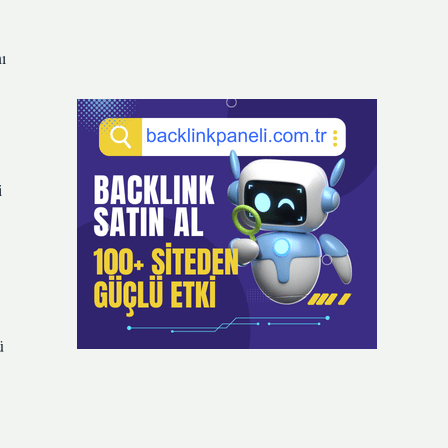
nı
i
ü