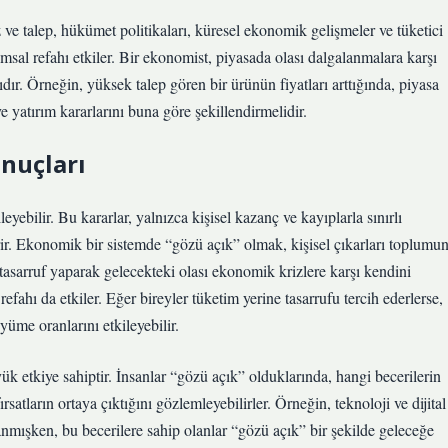
 ve talep, hükümet politikaları, küresel ekonomik gelişmeler ve tüketici
lumsal refahı etkiler. Bir ekonomist, piyasada olası dalgalanmalara karşı
ıdır. Örneğin, yüksek talep gören bir ürünün fiyatları arttığında, piyasa
e yatırım kararlarını buna göre şekillendirmelidir.
nuçları
yebilir. Bu kararlar, yalnızca kişisel kazanç ve kayıplarla sınırlı
rir. Ekonomik bir sistemde “gözü açık” olmak, kişisel çıkarları toplumu
 tasarruf yaparak gelecekteki olası ekonomik krizlere karşı kendini
refahı da etkiler. Eğer bireyler tüketim yerine tasarrufu tercih ederlerse,
me oranlarını etkileyebilir.
ük etkiye sahiptir. İnsanlar “gözü açık” olduklarında, hangi becerilerin
rsatların ortaya çıktığını gözlemleyebilirler. Örneğin, teknoloji ve dijital
nmışken, bu becerilere sahip olanlar “gözü açık” bir şekilde geleceğe