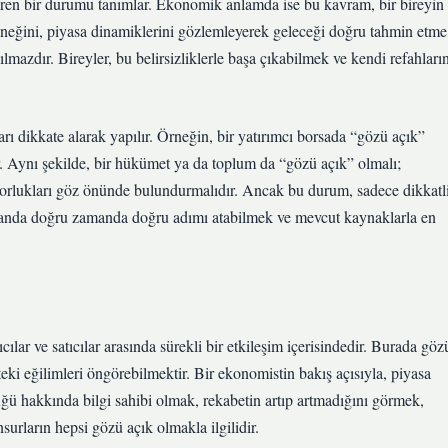
endiren bir durumu tanımlar. Ekonomik anlamda ise bu kavram, bir bireyin
eneğini, piyasa dinamiklerini gözlemleyerek geleceği doğru tahmin etme
nılmazdır. Bireyler, bu belirsizliklerle başa çıkabilmek ve kendi refahları
ları dikkate alarak yapılır. Örneğin, bir yatırımcı borsada “gözü açık”
dir. Aynı şekilde, bir hükümet ya da toplum da “gözü açık” olmalı;
 zorlukları göz önünde bulundurmalıdır. Ancak bu durum, sadece dikkatl
manda doğru zamanda doğru adımı atabilmek ve mevcut kaynaklarla en
cılar ve satıcılar arasında sürekli bir etkileşim içerisindedir. Burada göz
ki eğilimleri öngörebilmektir. Bir ekonomistin bakış açısıyla, piyasa
üğü hakkında bilgi sahibi olmak, rekabetin artıp artmadığını görmek,
ların hepsi gözü açık olmakla ilgilidir.