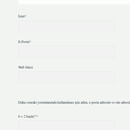
İsim*
E-Posta*
Web Sitesi
Daha sonraki yorumlarımda kullanılması için adım, e-posta adresim ve site adresi
6 + 2 kaçtır?
*