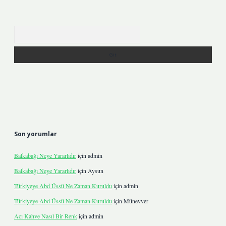
Arama
Son yorumlar
Balkabağı Neye Yararlıdır
için
admin
Balkabağı Neye Yararlıdır
için
Aysun
Türkiyeye Abd Üssü Ne Zaman Kuruldu
için
admin
Türkiyeye Abd Üssü Ne Zaman Kuruldu
için
Münevver
Acı Kahve Nasıl Bir Renk
için
admin