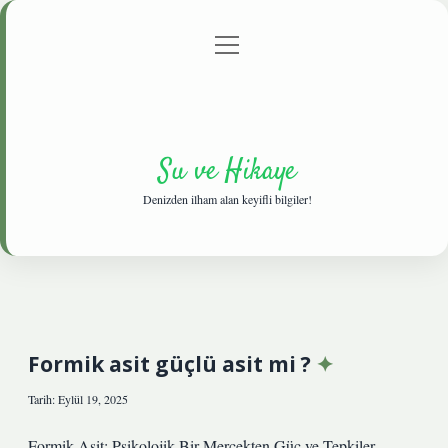
menüyü
Anasayfa
Gizlilik Politikası
Yasal Uyarı
aç
Hakkımızda
Su ve Hikaye
Denizden ilham alan keyifli bilgiler!
Formik asit güçlü asit mi ?
Tarih: Eylül 19, 2025
Formik Asit: Psikolojik Bir Mercekten Güç ve Tepkiler