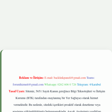
onbetgiris.live
Reklam ve İletişim:
E-mail:
backlinkpaneli@gmail.com
Teams:
forumhizmeti@gmail.com
Whatsapp: 0262 606 0 726
Telegram: @karabul
Yasal Uyarı:
Sitemiz, 5651 Sayılı Kanun gereğince Bilgi Teknolojileri ve İletişim
Kurumu (BTK) tarafından onaylanmış bir Yer Sağlayıcı olarak hizmet
vermektedir. Bu nedenle, sitedeki içerikleri proaktif olarak denetleme veya
araştırma yükümlülüğümüz bulunmamaktadır. Ancak, üyelerimiz yazdıkları