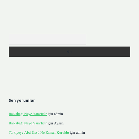
Arama
Son yorumlar
Balkabağı Neye Yararlıdır
için
admin
Balkabağı Neye Yararlıdır
için
Aysun
Türkiyeye Abd Üssü Ne Zaman Kuruldu
için
admin