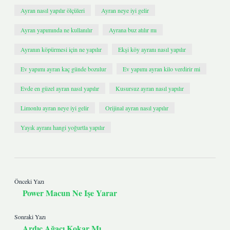
Ayran nasıl yapılır ölçüleri
Ayran neye iyi gelir
Ayran yapımında ne kullanılır
Ayrana buz atılır mı
Ayranın köpürmesi için ne yapılır
Ekşi köy ayranı nasıl yapılır
Ev yapımı ayran kaç günde bozulur
Ev yapımı ayran kilo verdirir mi
Evde en güzel ayran nasıl yapılır
Kusursuz ayran nasıl yapılır
Limonlu ayran neye iyi gelir
Orijinal ayran nasıl yapılır
Yayık ayranı hangi yoğurtla yapılır
Önceki Yazı
Power Macun Ne Işe Yarar
Sonraki Yazı
Ardıç Ağacı Kokar Mı