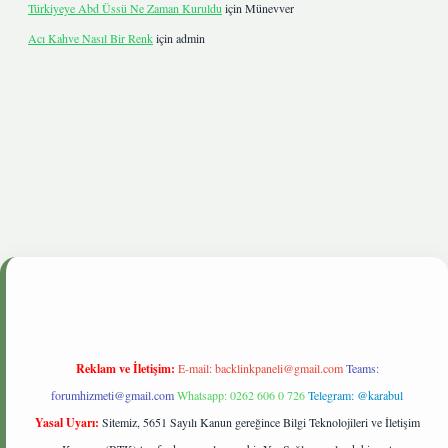
Türkiyeye Abd Üssü Ne Zaman Kuruldu
için
Münevver
Acı Kahve Nasıl Bir Renk
için
admin
etgiris.live
Reklam ve İletişim:
E-mail:
backlinkpaneli@gmail.com
Teams:
forumhizmeti@gmail.com
Whatsapp: 0262 606 0 726
Telegram: @karabul
Yasal Uyarı:
Sitemiz, 5651 Sayılı Kanun gereğince Bilgi Teknolojileri ve İletişim