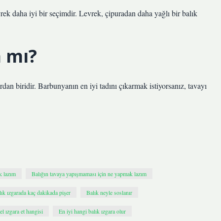
vrek daha iyi bir seçimdir. Levrek, çipuradan daha yağlı bir balık
a mı?
an biridir. Barbunyanın en iyi tadını çıkarmak istiyorsanız, tavayı
k lazım
Balığın tavaya yapışmaması için ne yapmak lazım
lık ızgarada kaç dakikada pişer
Balık neyle soslanır
l ızgara et hangisi
En iyi hangi balık ızgara olur