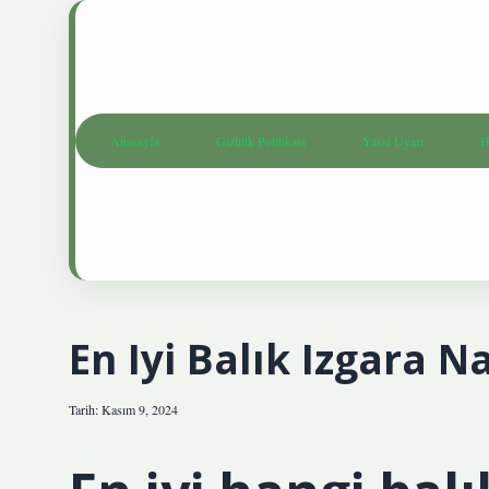
Anasayfa
Gizlilik Politikası
Yasal Uyarı
H
En Iyi Balık Izgara Na
Tarih: Kasım 9, 2024