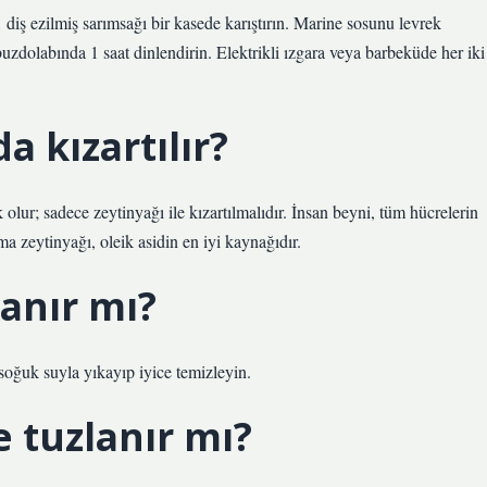
 diş ezilmiş sarımsağı bir kasede karıştırın. Marine sosunu levrek
e buzdolabında 1 saat dinlendirin. Elektrikli ızgara veya barbeküde her iki
a kızartılır?
lur; sadece zeytinyağı ile kızartılmalıdır. İnsan beyni, tüm hücrelerin
ma zeytinyağı, oleik asidin en iyi kaynağıdır.
anır mı?
a soğuk suyla yıkayıp iyice temizleyin.
 tuzlanır mı?