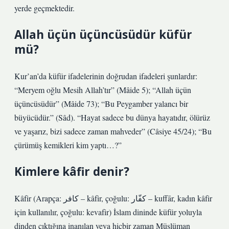
yerde geçmektedir.
Allah üçün üçüncüsüdür küfür
mü?
Kur’an’da küfür ifadelerinin doğrudan ifadeleri şunlardır:
“Meryem oğlu Mesih Allah’tır” (Mâide 5); “Allah üçün
üçüncüsüdür” (Mâide 73); “Bu Peygamber yalancı bir
büyücüdür.” (Sâd). “Hayat sadece bu dünya hayatıdır, ölürüz
ve yaşarız, bizi sadece zaman mahveder” (Câsiye 45/24); “Bu
çürümüş kemikleri kim yaptı…?”
Kimlere kâfir denir?
Kâfir (Arapça: كافر – kâfir, çoğulu: كفّار – kuffār, kadın kâfir
için kullanılır, çoğulu: kevafir) İslam dininde küfür yoluyla
dinden çıktığına inanılan veya hiçbir zaman Müslüman