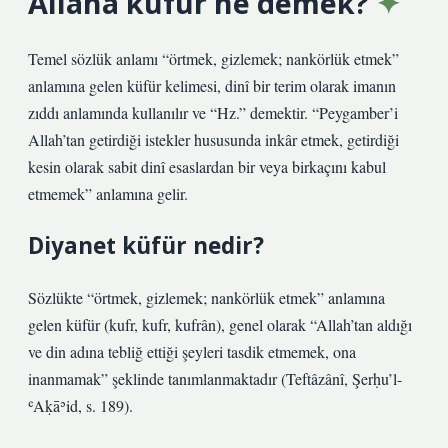
Allaha küfür ne demek?
Temel sözlük anlamı “örtmek, gizlemek; nankörlük etmek”
anlamına gelen küfür kelimesi, dinî bir terim olarak imanın
zıddı anlamında kullanılır ve “Hz.” demektir. “Peygamber’i
Allah’tan getirdiği istekler hususunda inkâr etmek, getirdiği
kesin olarak sabit dinî esaslardan bir veya birkaçını kabul
etmemek” anlamına gelir.
Diyanet küfür nedir?
Sözlükte “örtmek, gizlemek; nankörlük etmek” anlamına
gelen küfür (kufr, kufr, kufrân), genel olarak “Allah’tan aldığı
ve din adına tebliğ ettiği şeyleri tasdik etmemek, ona
inanmamak” şeklinde tanımlanmaktadır (Teftâzânî, Şerḥu’l-
ʿAḳāʾid, s. 189).