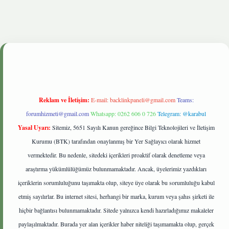
betgiris.live
Reklam ve İletişim:
E-mail:
backlinkpaneli@gmail.com
Teams:
forumhizmeti@gmail.com
Whatsapp: 0262 606 0 726
Telegram: @karabul
Yasal Uyarı:
Sitemiz, 5651 Sayılı Kanun gereğince Bilgi Teknolojileri ve İletişim
Kurumu (BTK) tarafından onaylanmış bir Yer Sağlayıcı olarak hizmet
vermektedir. Bu nedenle, sitedeki içerikleri proaktif olarak denetleme veya
araştırma yükümlülüğümüz bulunmamaktadır. Ancak, üyelerimiz yazdıkları
içeriklerin sorumluluğunu taşımakta olup, siteye üye olarak bu sorumluluğu kabul
etmiş sayılırlar. Bu internet sitesi, herhangi bir marka, kurum veya şahıs şirketi ile
hiçbir bağlantısı bulunmamaktadır. Sitede yalnızca kendi hazırladığımız makaleler
paylaşılmaktadır. Burada yer alan içerikler haber niteliği taşımamakta olup, gerçek