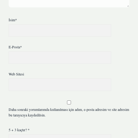
İsim*
E-Posta*
Web Sitesi
Daha sonraki yorumlarımda kullanılması için adım, e-posta adresim ve site adresim
bu tarayıcıya kaydedilsin.
5 + 3 kaçtır?
*