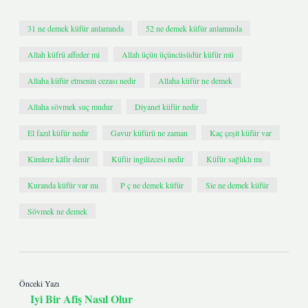
31 ne demek küfür anlamında
52 ne demek küfür anlamında
Allah küfrü affeder mi
Allah üçün üçüncüsüdür küfür mü
Allaha küfür etmenin cezası nedir
Allaha küfür ne demek
Allaha sövmek suç mudur
Diyanet küfür nedir
El fazıl küfür nedir
Gavur küfürü ne zaman
Kaç çeşit küfür var
Kimlere kâfir denir
Küfür ingilizcesi nedir
Küfür sağlıklı mı
Kuranda küfür var mı
P ç ne demek küfür
Sie ne demek küfür
Sövmek ne demek
Önceki Yazı
Iyi Bir Afiş Nasıl Olur