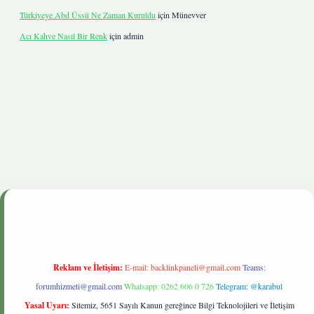
Türkiyeye Abd Üssü Ne Zaman Kuruldu
için
Münevver
Acı Kahve Nasıl Bir Renk
için
admin
iltonbetgiris.live
Reklam ve İletişim:
E-mail:
backlinkpaneli@gmail.com
Teams:
forumhizmeti@gmail.com
Whatsapp: 0262 606 0 726
Telegram: @karabul
Yasal Uyarı:
Sitemiz, 5651 Sayılı Kanun gereğince Bilgi Teknolojileri ve İletişim