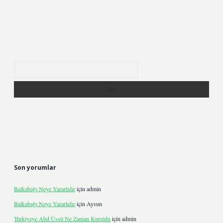
Arama
Son yorumlar
Balkabağı Neye Yararlıdır
için
admin
Balkabağı Neye Yararlıdır
için
Aysun
Türkiyeye Abd Üssü Ne Zaman Kuruldu
için
admin