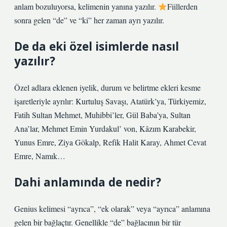
anlam bozuluyorsa, kelimenin yanına yazılır.
Fiillerden
sonra gelen “de” ve “ki” her zaman ayrı yazılır.
De da eki özel isimlerde nasıl
yazılır?
Özel adlara eklenen iyelik, durum ve belirtme ekleri kesme
işaretleriyle ayrılır: Kurtuluş Savaşı, Atatürk’ya, Türkiyemiz,
Fatih Sultan Mehmet, Muhibbi’ler, Gül Baba’ya, Sultan
Ana’lar, Mehmet Emin Yurdakul’ von, Kâzım Karabekir,
Yunus Emre, Ziya Gökalp, Refik Halit Karay, Ahmet Cevat
Emre, Namık…
Dahi anlamında de nedir?
Genius kelimesi “ayrıca”, “ek olarak” veya “ayrıca” anlamına
gelen bir bağlaçtır. Genellikle “de” bağlacının bir tür