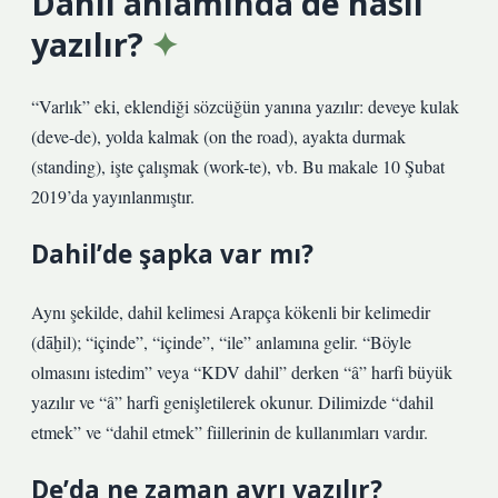
Dahil anlamında de nasıl
yazılır?
“Varlık” eki, eklendiği sözcüğün yanına yazılır: deveye kulak
(deve-de), yolda kalmak (on the road), ayakta durmak
(standing), işte çalışmak (work-te), vb. Bu makale 10 Şubat
2019’da yayınlanmıştır.
Dahil’de şapka var mı?
Aynı şekilde, dahil kelimesi Arapça kökenli bir kelimedir
(dāḫil); “içinde”, “içinde”, “ile” anlamına gelir. “Böyle
olmasını istedim” veya “KDV dahil” derken “â” harfi büyük
yazılır ve “â” harfi genişletilerek okunur. Dilimizde “dahil
etmek” ve “dahil etmek” fiillerinin de kullanımları vardır.
De’da ne zaman ayrı yazılır?