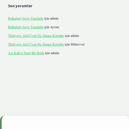
Son yorumlar
Balkabağı Neye Yararlıdır
için
admin
Balkabağı Neye Yararlıdır
için
Aysun
Türkiyeye Abd Üssü Ne Zaman Kuruldu
için
admin
Türkiyeye Abd Üssü Ne Zaman Kuruldu
için
Münevver
Acı Kahve Nasıl Bir Renk
için
admin
giris.live