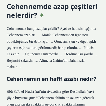
Cehennemde azap çeşitleri
nelerdir?
Cehennemde hangi azaplar çekilir? Ayet ve hadisler ışığında
Cehennem azapları. … Malik, Cehennemden iğne ucu
büyüklüğünde bir delik açtı. … Güneşin, ayın ve diğer ışıklı
şeylerin ışığı ve nuru görünmezdi; harap olurdu. … İkincisi
Leza’dır. … Üçüncüsü Hutame’dir. … Dördüncüsü şairdir. …
Beşincisi sakardır. … Altıncısı Cahim’dir.Daha fazla
makale…
Cehennemin en hafif azabı nedir?
Ebû Saîd el-Hudrî (ra)’nin rivayetine göre Resûlullah (sav)
şöyle buyurmuştur: “Cehennem ehlinin en az azap görecek
olanı ateşten iki ayakkabı giyecek ve ayakkabılarının