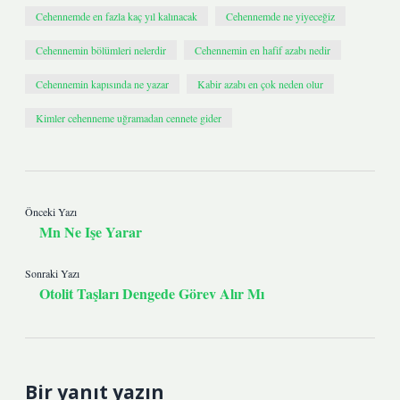
Cehennemde en fazla kaç yıl kalınacak
Cehennemde ne yiyeceğiz
Cehennemin bölümleri nelerdir
Cehennemin en hafif azabı nedir
Cehennemin kapısında ne yazar
Kabir azabı en çok neden olur
Kimler cehenneme uğramadan cennete gider
Önceki Yazı
Mn Ne Işe Yarar
Sonraki Yazı
Otolit Taşları Dengede Görev Alır Mı
Bir yanıt yazın