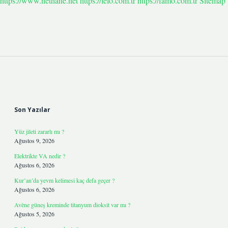
https://www.nethane.net
https://fefo.com.tr
https://famo.com.tr
Sitemap
Sidebar
Son Yazılar
Yüz jileti zararlı mı ?
Ağustos 9, 2026
Elektrikte VA nedir ?
Ağustos 6, 2026
Kur’an’da yevm kelimesi kaç defa geçer ?
Ağustos 6, 2026
Avène güneş kreminde titanyum dioksit var mı ?
Ağustos 5, 2026