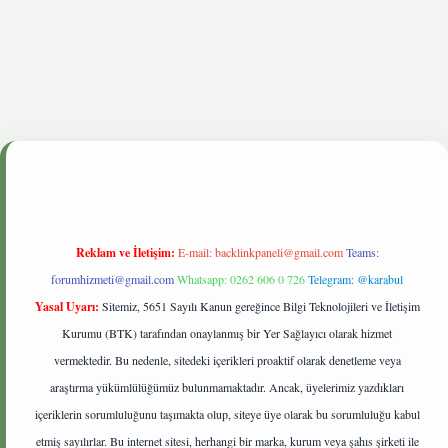
giris.live
Reklam ve İletişim:
E-mail:
backlinkpaneli@gmail.com
Teams:
forumhizmeti@gmail.com
Whatsapp: 0262 606 0 726
Telegram: @karabul
Yasal Uyarı:
Sitemiz, 5651 Sayılı Kanun gereğince Bilgi Teknolojileri ve İletişim
Kurumu (BTK) tarafından onaylanmış bir Yer Sağlayıcı olarak hizmet
vermektedir. Bu nedenle, sitedeki içerikleri proaktif olarak denetleme veya
araştırma yükümlülüğümüz bulunmamaktadır. Ancak, üyelerimiz yazdıkları
içeriklerin sorumluluğunu taşımakta olup, siteye üye olarak bu sorumluluğu kabul
etmiş sayılırlar. Bu internet sitesi, herhangi bir marka, kurum veya şahıs şirketi ile