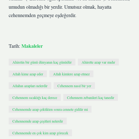
umudun olmadığı bir yerdir. Umutsuz olmak, hayatta
cehennemden geçmeye eşdeğerdir.
Makaleler
Tarih:
Ahiretin bir günü dünyanın kaç günüdür
Ahirette azap var mıdır
Allah kime azap eder
Allah kimlere azap etmez
Allahın azapları nelerdir
Cehennem nasıl bir yer
Cehennem sıcaklığı kaç derece
Cehennem zebanileri kaç tanedir
Cehennemde azap çektikten sonra cennete gidilir mi
Cehennemde azap çeşitleri nelerdir
Cehennemde en çok kim azap görecek