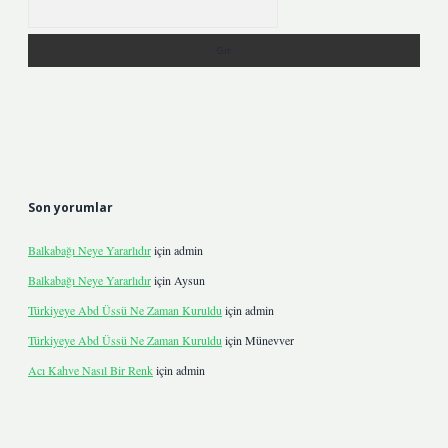
Arama
Son yorumlar
Balkabağı Neye Yararlıdır
için
admin
Balkabağı Neye Yararlıdır
için
Aysun
Türkiyeye Abd Üssü Ne Zaman Kuruldu
için
admin
Türkiyeye Abd Üssü Ne Zaman Kuruldu
için
Münevver
Acı Kahve Nasıl Bir Renk
için
admin