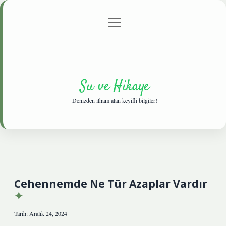
menüyü
Anasayfa
Gizlilik Politikası
Yasal Uyarı
aç
Hakkımızda
Su ve Hikaye
Denizden ilham alan keyifli bilgiler!
Cehennemde Ne Tür Azaplar Vardır
Tarih: Aralık 24, 2024