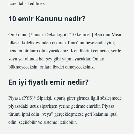
ücret tahsil edilmez.
10 emir Kanunu nedir?
On komut (Yunan: Deka logoi [“10 kelime”] Ben onu Mısır
ülkesi, kölelik evinden çıkaran Tanrı’nın beyefendisiyim;
benden bir tanrı olmayacaksınız. Kendilerini cennette, yerde
veya yer altında her şey gibi yapmayacaklar. Onları
bükmeyeceksin, onlara ibadet etmeyeceksiniz.
En iyi fiyatlı emir nedir?
Piyasa (PYS)* Siparişi, sipariş girer girmez ilgili sözleşmede
piyasadaki ucuz siparişten yerine getirme emridir. Piyasa
türünü iptal edin “veya” gerçekleşmezse geri kalanını iptal
edin, seçilebilir ve sisteme iletilebilir.