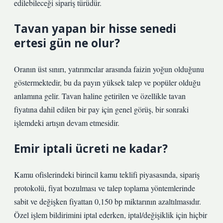
edilebileceği sipariş türüdür.
Tavan yapan bir hisse senedi
ertesi gün ne olur?
Oranın üst sınırı, yatırımcılar arasında faizin yoğun olduğunu
göstermektedir, bu da payın yüksek talep ve popüler olduğu
anlamına gelir. Tavan haline getirilen ve özellikle tavan
fiyatına dahil edilen bir pay için genel görüş, bir sonraki
işlemdeki artışın devam etmesidir.
Emir iptali ücreti ne kadar?
Kamu ofislerindeki birincil kamu teklifi piyasasında, sipariş
protokolü, fiyat bozulması ve talep toplama yöntemlerinde
sabit ve değişken fiyattan 0,150 bp miktarının azaltılmasıdır.
Özel işlem bildirimini iptal ederken, iptal/değişiklik için hiçbir