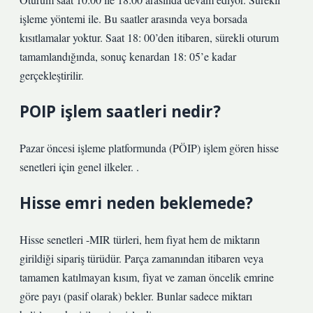
işleme yöntemi ile. Bu saatler arasında veya borsada
kısıtlamalar yoktur. Saat 18: 00’den itibaren, sürekli oturum
tamamlandığında, sonuç kenardan 18: 05’e kadar
gerçekleştirilir.
POIP işlem saatleri nedir?
Pazar öncesi işleme platformunda (PÖIP) işlem gören hisse
senetleri için genel ilkeler. .
Hisse emri neden beklemede?
Hisse senetleri -MIR türleri, hem fiyat hem de miktarın
girildiği sipariş türüdür. Parça zamanından itibaren veya
tamamen katılmayan kısım, fiyat ve zaman öncelik emrine
göre payı (pasif olarak) bekler. Bunlar sadece miktarı