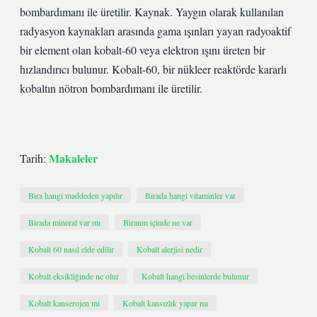
bombardımanı ile üretilir. Kaynak. Yaygın olarak kullanılan
radyasyon kaynakları arasında gama ışınları yayan radyoaktif
bir element olan kobalt-60 veya elektron ışını üreten bir
hızlandırıcı bulunur. Kobalt-60, bir nükleer reaktörde kararlı
kobaltın nötron bombardımanı ile üretilir.
Makaleler
Tarih:
Bira hangi maddeden yapılır
Birada hangi vitaminler var
Birada mineral var mı
Biranın içinde ne var
Kobalt 60 nasıl elde edilir
Kobalt alerjisi nedir
Kobalt eksikliğinde ne olur
Kobalt hangi besinlerde bulunur
Kobalt kanserojen mi
Kobalt kansızlık yapar mı