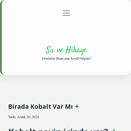
menüyü
Anasayfa
Gizlilik Politikası
Yasal Uyarı
aç
Hakkımızda
Su ve Hikaye
Denizden ilham alan keyifli bilgiler!
Birada Kobalt Var Mı
Tarih: Aralık 20, 2024