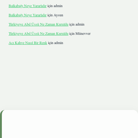
Balkabağı Neye Yararlıdır
için
admin
Balkabağı Neye Yararlıdır
için
Aysun
Türkiyeye Abd Üssü Ne Zaman Kuruldu
için
admin
Türkiyeye Abd Üssü Ne Zaman Kuruldu
için
Münevver
Acı Kahve Nasıl Bir Renk
için
admin
giris.live