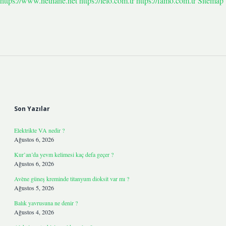
https://www.nethane.net
https://fefo.com.tr
https://famo.com.tr
Sitemap
Sidebar
Son Yazılar
Elektrikte VA nedir ?
Ağustos 6, 2026
Kur’an’da yevm kelimesi kaç defa geçer ?
Ağustos 6, 2026
Avène güneş kreminde titanyum dioksit var mı ?
Ağustos 5, 2026
Balık yavrusuna ne denir ?
Ağustos 4, 2026