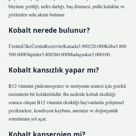
büyüme geriliği, nefes darlığı, baş dönmesi, pullu kulaklar ve
gözlerden sulu akıntı bulunur.
Kobalt nerede bulunur?
ÜretimÜlkeÜretimRezervlerKanada3.900220.000Küba3.800
500.000Filipinler3.800260.000Madagaskar3.000100.
Kobalt kansızlık yapar mı?
B12 vitamini glukoneogenez ve metiyonin sentezi için gerekli
enzimlerin bir kofaktörüdür. Bu nedenle kobalt eksikliği
sonucu oluşan B12 vitamini eksikliği hayvanlarda gelişimsel
gecikmelere, kondisyon kaybına, anemiye ve doğurganlık
sorunlarına yol açar.
Kobalt kanserojen mi?