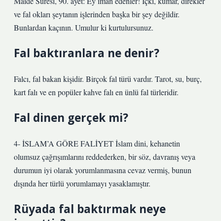
Maide Suresi, 90. ayet: Ey iman edenler! İçki, kumar, direkler
ve fal okları şeytanın işlerinden başka bir şey değildir.
Bunlardan kaçının. Umulur ki kurtulursunuz.
Fal baktıranlara ne denir?
Falcı, fal bakan kişidir. Birçok fal türü vardır. Tarot, su, burç,
kart falı ve en popüler kahve falı en ünlü fal türleridir.
Fal dinen gerçek mi?
4- İSLAM’A GÖRE FALİYET İslam dini, kehanetin
olumsuz çağrışımlarını reddederken, bir söz, davranış veya
durumun iyi olarak yorumlanmasına cevaz vermiş, bunun
dışında her türlü yorumlamayı yasaklamıştır.
Rüyada fal baktırmak neye