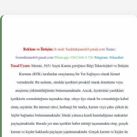
live
Reklam ve İletişim:
E-mail:
backlinkpaneli@gmail.com
Teams:
forumhizmeti@gmail.com
Whatsapp: 0262 606 0 726
Telegram: @karabul
Yasal Uyarı:
Sitemiz, 5651 Sayılı Kanun gereğince Bilgi Teknolojileri ve İletişim
Kurumu (BTK) tarafından onaylanmış bir Yer Sağlayıcı olarak hizmet
vermektedir. Bu nedenle, sitedeki içerikleri proaktif olarak denetleme veya
araştırma yükümlülüğümüz bulunmamaktadır. Ancak, üyelerimiz yazdıkları
içeriklerin sorumluluğunu taşımakta olup, siteye üye olarak bu sorumluluğu kabul
etmiş sayılırlar. Bu internet sitesi, herhangi bir marka, kurum veya şahıs şirketi ile
hiçbir bağlantısı bulunmamaktadır. Sitede yalnızca kendi hazırladığımız makaleler
paylaşılmaktadır. Burada yer alan içerikler haber niteliği taşımamakta olup, gerçek
kurum ve kişiler hakkında paylaşım yapılmamaktadır. Gerçek kurum ve kişiler ile