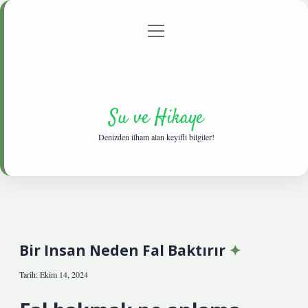
menüyü
Anasayfa
Gizlilik Politikası
Yasal Uyarı
aç
Hakkımızda
Su ve Hikaye
Denizden ilham alan keyifli bilgiler!
Bir Insan Neden Fal Baktırır
Tarih: Ekim 14, 2024