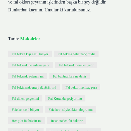
ve fal okları şeytanın işlerinden başka bir şey değildir.
Bunlardan kaçının. Umulur ki kurtulursunuz.
Makaleler
Tarih:
Fal bakan kişi nasıl biliyor
Fal bakma batıl inanç mıdır
Fal bakmak ne anlama gelir
Fal bakmak nereden gelir
Fal bakmak yetenek mi
Fal baktıranlara ne denir
Fal baktırmak enerji düşürür mü
Fal baktırmak kaç para
Fal dinen gerçek mi
Fal Kuranda geçiyor mu
Falcılar nasıl biliyor
Falcıların söyledikleri doğru mu
Her gün fal bakılır mı
İnsan neden fal baktırır