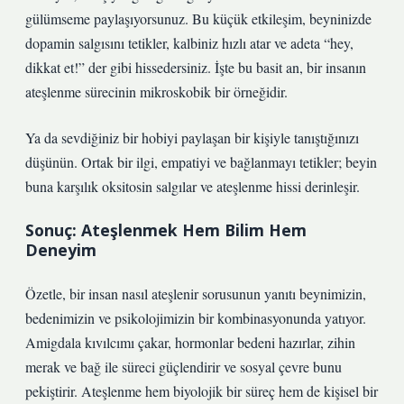
gülümseme paylaşıyorsunuz. Bu küçük etkileşim, beyninizde
dopamin salgısını tetikler, kalbiniz hızlı atar ve adeta “hey,
dikkat et!” der gibi hissedersiniz. İşte bu basit an, bir insanın
ateşlenme sürecinin mikroskobik bir örneğidir.
Ya da sevdiğiniz bir hobiyi paylaşan bir kişiyle tanıştığınızı
düşünün. Ortak bir ilgi, empatiyi ve bağlanmayı tetikler; beyin
buna karşılık oksitosin salgılar ve ateşlenme hissi derinleşir.
Sonuç: Ateşlenmek Hem Bilim Hem
Deneyim
Özetle, bir insan nasıl ateşlenir sorusunun yanıtı beynimizin,
bedenimizin ve psikolojimizin bir kombinasyonunda yatıyor.
Amigdala kıvılcımı çakar, hormonlar bedeni hazırlar, zihin
merak ve bağ ile süreci güçlendirir ve sosyal çevre bunu
pekiştirir. Ateşlenme hem biyolojik bir süreç hem de kişisel bir