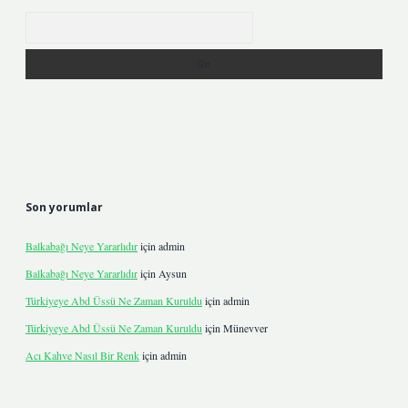
Arama
Son yorumlar
Balkabağı Neye Yararlıdır
için
admin
Balkabağı Neye Yararlıdır
için
Aysun
Türkiyeye Abd Üssü Ne Zaman Kuruldu
için
admin
Türkiyeye Abd Üssü Ne Zaman Kuruldu
için
Münevver
Acı Kahve Nasıl Bir Renk
için
admin