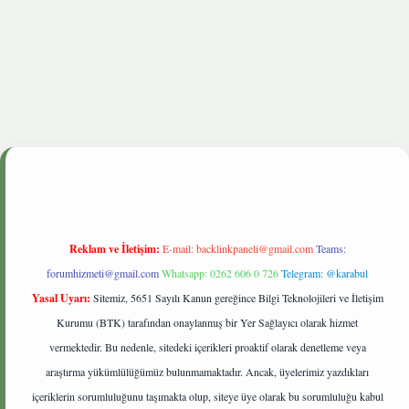
onbetgiris.live
Reklam ve İletişim:
E-mail:
backlinkpaneli@gmail.com
Teams:
forumhizmeti@gmail.com
Whatsapp: 0262 606 0 726
Telegram: @karabul
Yasal Uyarı:
Sitemiz, 5651 Sayılı Kanun gereğince Bilgi Teknolojileri ve İletişim
Kurumu (BTK) tarafından onaylanmış bir Yer Sağlayıcı olarak hizmet
vermektedir. Bu nedenle, sitedeki içerikleri proaktif olarak denetleme veya
araştırma yükümlülüğümüz bulunmamaktadır. Ancak, üyelerimiz yazdıkları
içeriklerin sorumluluğunu taşımakta olup, siteye üye olarak bu sorumluluğu kabul