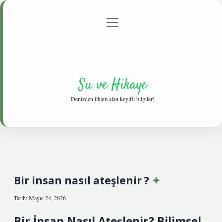
menüyü
Anasayfa
Gizlilik Politikası
Yasal Uyarı
aç
Hakkımızda
Su ve Hikaye
Denizden ilham alan keyifli bilgiler!
Bir insan nasıl ateşlenir ?
Tarih: Mayıs 24, 2026
Bir İnsan Nasıl Ateşlenir? Bilimsel