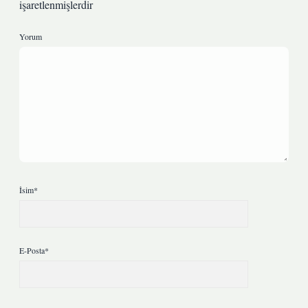
işaretlenmişlerdir
Yorum
İsim*
E-Posta*