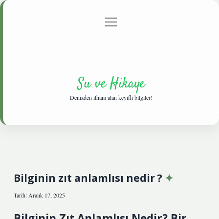
menüyü
Anasayfa
Gizlilik Politikası
Yasal Uyarı
aç
Hakkımızda
Su ve Hikaye
Denizden ilham alan keyifli bilgiler!
Bilginin zıt anlamlısı nedir ?
Tarih: Aralık 17, 2025
Bilginin Zıt Anlamlısı Nedir? Bir