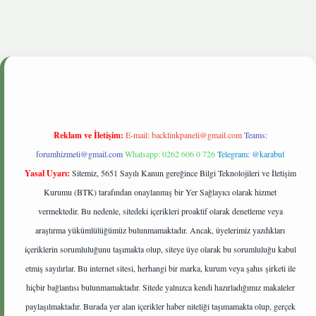
onbetgiris.live
Reklam ve İletişim:
E-mail:
backlinkpaneli@gmail.com
Teams:
forumhizmeti@gmail.com
Whatsapp: 0262 606 0 726
Telegram: @karabul
Yasal Uyarı:
Sitemiz, 5651 Sayılı Kanun gereğince Bilgi Teknolojileri ve İletişim
Kurumu (BTK) tarafından onaylanmış bir Yer Sağlayıcı olarak hizmet
vermektedir. Bu nedenle, sitedeki içerikleri proaktif olarak denetleme veya
araştırma yükümlülüğümüz bulunmamaktadır. Ancak, üyelerimiz yazdıkları
içeriklerin sorumluluğunu taşımakta olup, siteye üye olarak bu sorumluluğu kabul
etmiş sayılırlar. Bu internet sitesi, herhangi bir marka, kurum veya şahıs şirketi ile
hiçbir bağlantısı bulunmamaktadır. Sitede yalnızca kendi hazırladığımız makaleler
paylaşılmaktadır. Burada yer alan içerikler haber niteliği taşımamakta olup, gerçek