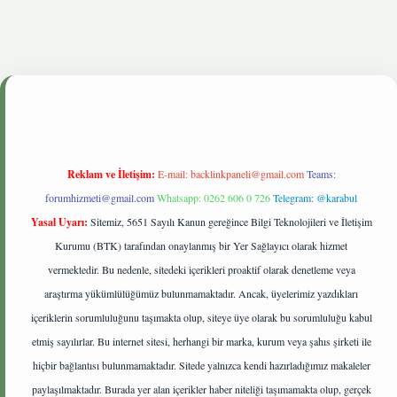
etgiris.live
Reklam ve İletişim:
E-mail:
backlinkpaneli@gmail.com
Teams:
forumhizmeti@gmail.com
Whatsapp: 0262 606 0 726
Telegram: @karabul
Yasal Uyarı:
Sitemiz, 5651 Sayılı Kanun gereğince Bilgi Teknolojileri ve İletişim
Kurumu (BTK) tarafından onaylanmış bir Yer Sağlayıcı olarak hizmet
vermektedir. Bu nedenle, sitedeki içerikleri proaktif olarak denetleme veya
araştırma yükümlülüğümüz bulunmamaktadır. Ancak, üyelerimiz yazdıkları
içeriklerin sorumluluğunu taşımakta olup, siteye üye olarak bu sorumluluğu kabul
etmiş sayılırlar. Bu internet sitesi, herhangi bir marka, kurum veya şahıs şirketi ile
hiçbir bağlantısı bulunmamaktadır. Sitede yalnızca kendi hazırladığımız makaleler
paylaşılmaktadır. Burada yer alan içerikler haber niteliği taşımamakta olup, gerçek