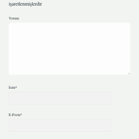
işaretlenmişlerdir
Yorum
İsim*
E-Posta*