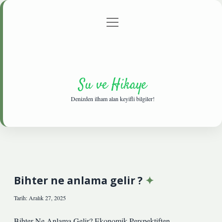
menüyü
Anasayfa
Gizlilik Politikası
Yasal Uyarı
aç
Hakkımızda
Su ve Hikaye
Denizden ilham alan keyifli bilgiler!
Bihter ne anlama gelir ?
Tarih: Aralık 27, 2025
Bihter Ne Anlama Gelir? Ekonomik Perspektiften