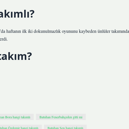
akımlı?
da haftanın ilk iki dokunulmazlık oyununu kaybeden ünlüler takımınd
erdi.
takım?
han Bora hangi takımlı
Batuhan Fenerbahçeden gitti mi
tuhan Özdemir hangi takımlı
Batuhan Şen hangi takımlı