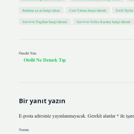
Batuhan şu an hangi takım
Cem Yılmaz hangi takımlı
Ferdi Tayfur
Survivor Nagihan hangi takımlı
Survivor Nefise Karatay hangi takımlı
Önceki Yazı
Otolit Ne Demek Tıp
Bir yanıt yazın
E-posta adresiniz yayınlanmayacak.
Gerekli alanlar
*
ile işar
Yorum