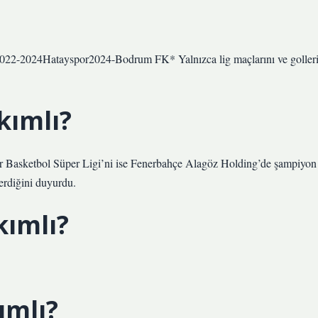
022-2024Hatayspor2024-Bodrum FK* Yalnızca lig maçlarını ve goller
kımlı?
Basketbol Süper Ligi’ni ise Fenerbahçe Alagöz Holding’de şampiyon
erdiğini duyurdu.
kımlı?
ımlı?