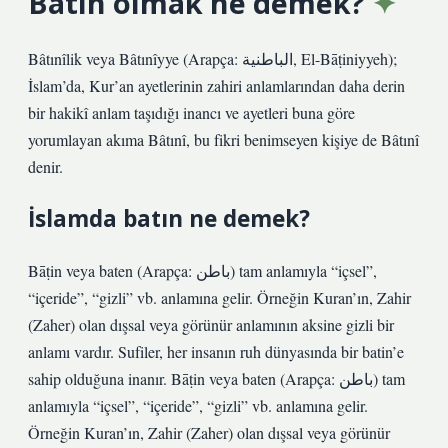
Batın olmak ne demek?
Bâtınîlik veya Bâtınîyye (Arapça: الباطنية, El-Bāṭiniyyeh);
İslam’da, Kur’an ayetlerinin zahiri anlamlarından daha derin
bir hakikî anlam taşıdığı inancı ve ayetleri buna göre
yorumlayan akıma Bâtınî, bu fikri benimseyen kişiye de Bâtınî
denir.
İslamda batın ne demek?
Bāṭin veya baten (Arapça: باطن) tam anlamıyla “içsel”,
“içeride”, “gizli” vb. anlamına gelir. Örneğin Kuran’ın, Zahir
(Zaher) olan dışsal veya görünür anlamının aksine gizli bir
anlamı vardır. Sufiler, her insanın ruh dünyasında bir batin’e
sahip olduğuna inanır. Bāṭin veya baten (Arapça: باطن) tam
anlamıyla “içsel”, “içeride”, “gizli” vb. anlamına gelir.
Örneğin Kuran’ın, Zahir (Zaher) olan dışsal veya görünür