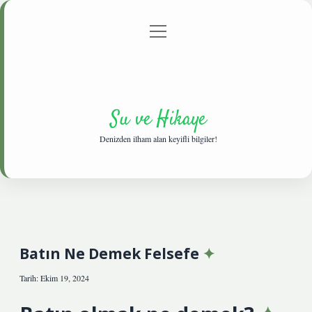
menüyü
Anasayfa
Gizlilik Politikası
Yasal Uyarı
aç
Hakkımızda
Su ve Hikaye
Denizden ilham alan keyifli bilgiler!
Batın Ne Demek Felsefe
Tarih: Ekim 19, 2024