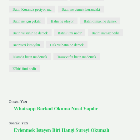
Batın Kuranda geçiyor mu
Batın ne demek kurandaki
Batın ne için çekilir
Batın ne oluyor
Batın olmak ne demek
Batın ve zâhir ne demek
Batıni ilmi nedir
Batıni namaz nedir
Batınileri kim yıktı
Hak ve batın ne demek
İslamda batın ne demek
Tasavvufta batın ne demek
Zâhirî ilmi nedir
Önceki Yazı
Whatsapp Barkod Okuma Nasıl Yapılır
Sonraki Yazı
Evlenmek Isteyen Biri Hangi Sureyi Okumalı