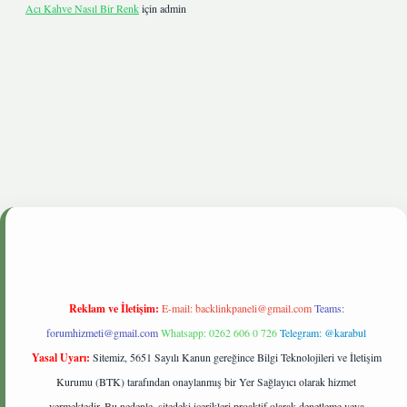
Acı Kahve Nasıl Bir Renk
için
admin
nbetgiris.live
Reklam ve İletişim:
E-mail:
backlinkpaneli@gmail.com
Teams:
forumhizmeti@gmail.com
Whatsapp: 0262 606 0 726
Telegram: @karabul
Yasal Uyarı:
Sitemiz, 5651 Sayılı Kanun gereğince Bilgi Teknolojileri ve İletişim
Kurumu (BTK) tarafından onaylanmış bir Yer Sağlayıcı olarak hizmet
vermektedir. Bu nedenle, sitedeki içerikleri proaktif olarak denetleme veya