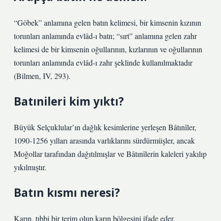
“Göbek” anlamına gelen batın kelimesi, bir kimsenin kızının
torunları anlamında evlâd-ı batn; “sırt” anlamına gelen zahr
kelimesi de bir kimsenin oğullarının, kızlarının ve oğullarının
torunları anlamında evlâd-ı zahr şeklinde kullanılmaktadır
(Bilmen, IV, 293).
Batınileri kim yıktı?
Büyük Selçuklular’ın dağlık kesimlerine yerleşen Bâtınîler,
1090-1256 yılları arasında varlıklarını sürdürmüşler, ancak
Moğollar tarafından dağıtılmışlar ve Bâtınîlerin kaleleri yakılıp
yıkılmıştır.
Batın kısmı neresi?
Karın, tıbbi bir terim olup karın bölgesini ifade eder.