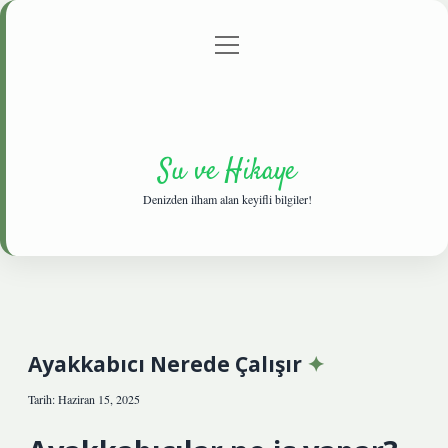
menüyü
Anasayfa
Gizlilik Politikası
Yasal Uyarı
aç
Hakkımızda
Su ve Hikaye
Denizden ilham alan keyifli bilgiler!
Ayakkabıcı Nerede Çalışır
Tarih: Haziran 15, 2025