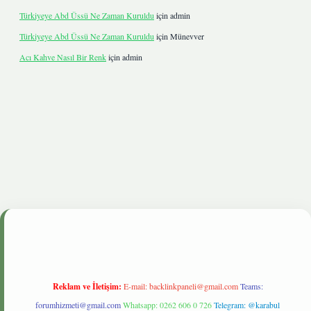
Türkiyeye Abd Üssü Ne Zaman Kuruldu
için
admin
Türkiyeye Abd Üssü Ne Zaman Kuruldu
için
Münevver
Acı Kahve Nasıl Bir Renk
için
admin
etgiris.live
Reklam ve İletişim:
E-mail:
backlinkpaneli@gmail.com
Teams:
forumhizmeti@gmail.com
Whatsapp: 0262 606 0 726
Telegram: @karabul