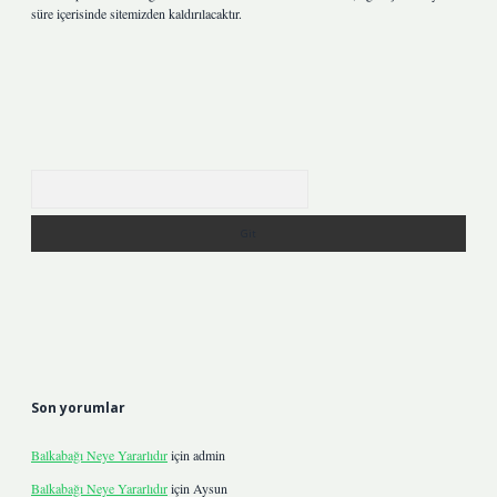
süre içerisinde sitemizden kaldırılacaktır.
Arama
Son yorumlar
Balkabağı Neye Yararlıdır
için
admin
Balkabağı Neye Yararlıdır
için
Aysun