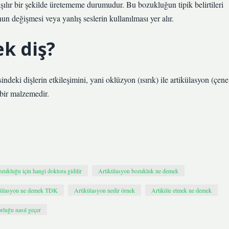
şılır bir şekilde üretememe durumudur. Bu bozukluğun tipik belirtileri
n değişmesi veya yanlış seslerin kullanılması yer alır.
k diş?
ndeki dişlerin etkileşimini, yani oklüzyon (ısırık) ile artikülasyon (çene
 bir malzemedir.
zukluğu için hangi doktora gidilir
Artikülasyon bozukluk ne demek
külasyon ne demek TDK
Artikülasyon nedir örnek
Artiküle etmek ne demek
luğu nasıl geçer