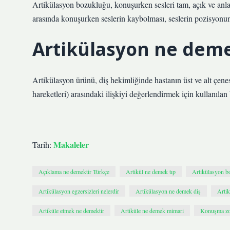
Artikülasyon bozukluğu, konuşurken sesleri tam, açık ve anla
arasında konuşurken seslerin kaybolması, seslerin pozisyonunu
Artikülasyon ne deme
Artikülasyon ürünü, diş hekimliğinde hastanın üst ve alt çenesi
hareketleri) arasındaki ilişkiyi değerlendirmek için kullanılan
Makaleler
Tarih:
Açıklama ne demektir Türkçe
Artikül ne demek tıp
Artikülasyon bo
Artikülasyon egzersizleri nelerdir
Artikülasyon ne demek diş
Arti
Artiküle etmek ne demektir
Artiküle ne demek mimari
Konuşma zor