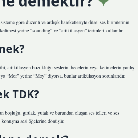
ne demektir?
sisteme göre düzenli ve ardışık hareketleriyle dilsel ses birimlerinin
elimesi yerine “sounding” ve “artikülasyon” terimleri kullanılır.
rnek?
i, artikülasyon bozukluğu seslerin, hecelerin veya kelimelerin yanlış
eya “Mor” yerine “Moy” diyorsa, bunlar artikülasyon sorunlarıdır.
ek TDK?
n boşluğu, gırtlak, yutak ve burundan oluşan ses telleri ve ses
n konuşma sesi öğelerine dönüşür.