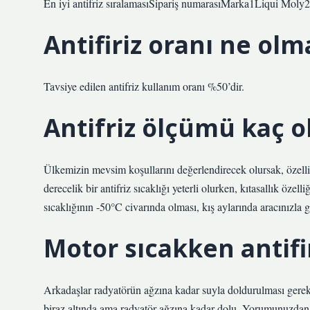
En iyi antifriz sıralamasıSipariş numarasıMarka1Liqui Moly2
Antifiriz oranı ne olm
Tavsiye edilen antifriz kullanım oranı %50’dir.
Antifriz ölçümü kaç o
Ülkemizin mevsim koşullarını değerlendirecek olursak, özellik
derecelik bir antifriz sıcaklığı yeterli olurken, kıtasallık öze
sıcaklığının -50°C civarında olması, kış aylarında aracınızla 
Motor sıcakken antifi
Arkadaşlar radyatörün ağzına kadar suyla doldurulması gerek
biraz altında ama radyatör ağzına kadar dolu. Yorumunuzdan 