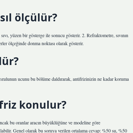
sıl ölçülür?
ıvı, yüzen bir gösterge ile sonucu gösterir. 2. Refraktometre, sıvının
erler ölçeğinde donma noktası olarak gösterir.
lür?
nozulunun ucunu bu bölüme daldırarak, antifrizinizin ne kadar koruma
friz konulur?
r. Ancak bu oranlar aracın büyüklüğüne ve modeline göre
kılabilir. Genel olarak bu soruya verilen ortalama cevap: %50 su, %50