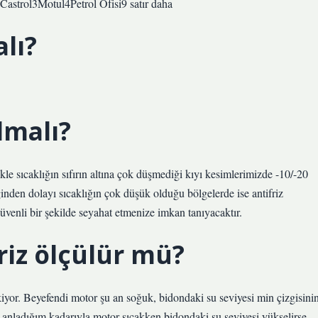
Castrol3Motul4Petrol Ofisi9 satır daha
alı?
lmalı?
le sıcaklığın sıfırın altına çok düşmediği kıyı kesimlerimizde -10/-20
lliğinden dolayı sıcaklığın çok düşük olduğu bölgelerde ise antifriz
güvenli bir şekilde seyahat etmenize imkan tanıyacaktır.
riz ölçülür mü?
iyor. Beyefendi motor şu an soğuk, bidondaki su seviyesi min çizgisini
anladığım kadarıyla motor sıcakken bidondaki su seviyesi yükselirse