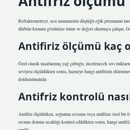
Antifriz ölçümü 
Refraktometreyi, ucu numunenin düştüğü eğik prizmanın taraf
dürbün kısmını gözünüze tutun ve değeri okumaya çalışın. Gös
Antifiriz ölçümü kaç 
Özel olarak tasarlanmış yağ çubuğu, incelenecek sıvı miktarını b
seviyesi ölçüldükten sonra, hazneye hangi antifrizin eklenmes
doldurulmalıdır.
Antifriz kontrolü nasıl
Antifriz ölçülürken, soğutma sıvısına veya antifrize özel bir 
sıvının donma sıcaklığı kontrol edildikten sonra, hangi antifr
verilir.