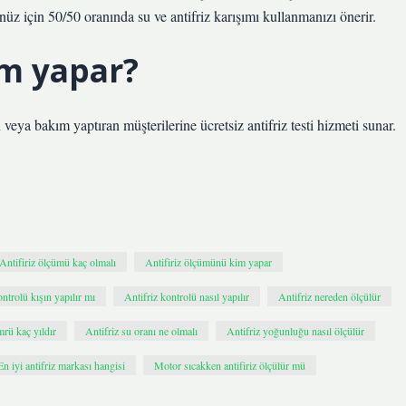
nüz için 50/50 oranında su ve antifriz karışımı kullanmanızı önerir.
im yapar?
n veya bakım yaptıran müşterilerine ücretsiz antifriz testi hizmeti sunar.
Antifiriz ölçümü kaç olmalı
Antifiriz ölçümünü kim yapar
ontrolü kışın yapılır mı
Antifriz kontrolü nasıl yapılır
Antifriz nereden ölçülür
mrü kaç yıldır
Antifriz su oranı ne olmalı
Antifriz yoğunluğu nasıl ölçülür
En iyi antifriz markası hangisi
Motor sıcakken antifiriz ölçülür mü