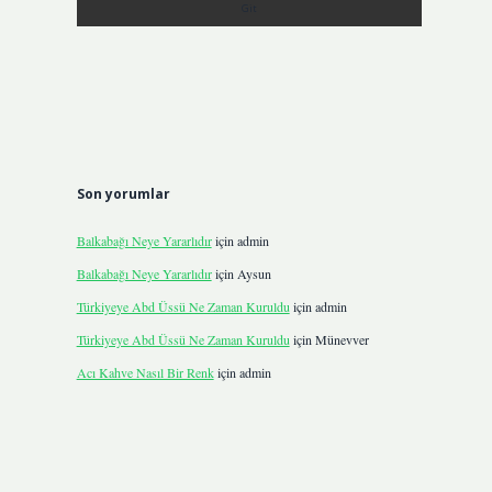
Son yorumlar
Balkabağı Neye Yararlıdır
için
admin
Balkabağı Neye Yararlıdır
için
Aysun
Türkiyeye Abd Üssü Ne Zaman Kuruldu
için
admin
Türkiyeye Abd Üssü Ne Zaman Kuruldu
için
Münevver
Acı Kahve Nasıl Bir Renk
için
admin