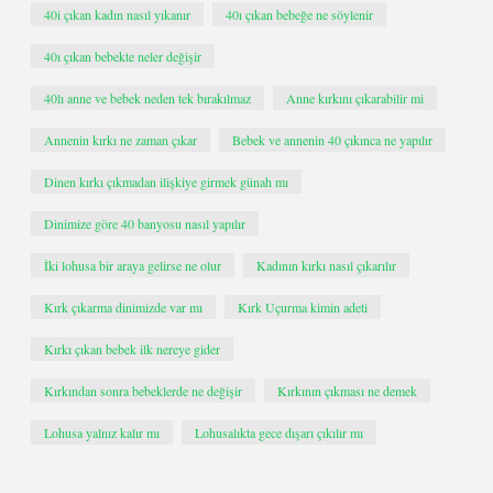
40i çıkan kadın nasıl yıkanır
40ı çıkan bebeğe ne söylenir
40ı çıkan bebekte neler değişir
40lı anne ve bebek neden tek bırakılmaz
Anne kırkını çıkarabilir mi
Annenin kırkı ne zaman çıkar
Bebek ve annenin 40 çıkınca ne yapılır
Dinen kırkı çıkmadan ilişkiye girmek günah mı
Dinimize göre 40 banyosu nasıl yapılır
İki lohusa bir araya gelirse ne olur
Kadının kırkı nasıl çıkarılır
Kırk çıkarma dinimizde var mı
Kırk Uçurma kimin adeti
Kırkı çıkan bebek ilk nereye gider
Kırkından sonra bebeklerde ne değişir
Kırkının çıkması ne demek
Lohusa yalnız kalır mı
Lohusalıkta gece dışarı çıkılır mı