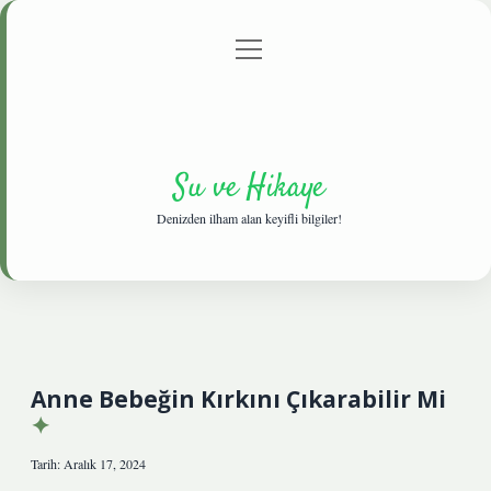
menüyü
Anasayfa
Gizlilik Politikası
Yasal Uyarı
aç
Hakkımızda
Su ve Hikaye
Denizden ilham alan keyifli bilgiler!
Anne Bebeğin Kırkını Çıkarabilir Mi
Tarih: Aralık 17, 2024