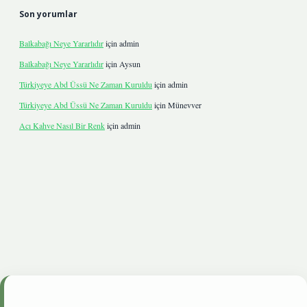
Son yorumlar
Balkabağı Neye Yararlıdır
için
admin
Balkabağı Neye Yararlıdır
için
Aysun
Türkiyeye Abd Üssü Ne Zaman Kuruldu
için
admin
Türkiyeye Abd Üssü Ne Zaman Kuruldu
için
Münevver
Acı Kahve Nasıl Bir Renk
için
admin
etgiris.live