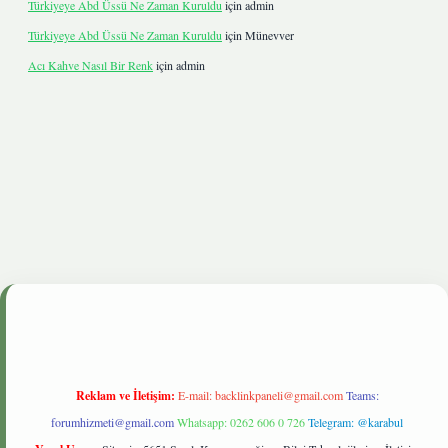
Türkiyeye Abd Üssü Ne Zaman Kuruldu
için
admin
Türkiyeye Abd Üssü Ne Zaman Kuruldu
için
Münevver
Acı Kahve Nasıl Bir Renk
için
admin
etgiris.live
Reklam ve İletişim:
E-mail:
backlinkpaneli@gmail.com
Teams:
forumhizmeti@gmail.com
Whatsapp: 0262 606 0 726
Telegram: @karabul