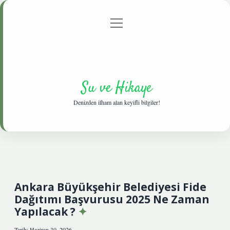
menüyü
Anasayfa
Gizlilik Politikası
Yasal Uyarı
aç
Hakkımızda
Su ve Hikaye
Denizden ilham alan keyifli bilgiler!
Ankara Büyükşehir Belediyesi Fide
Dağıtımı Başvurusu 2025 Ne Zaman
Yapılacak ?
Tarih: Haziran 30, 2026