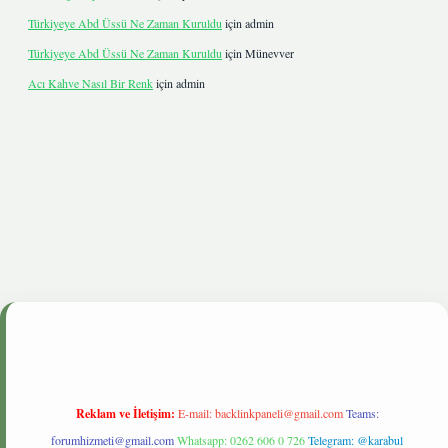
Türkiyeye Abd Üssü Ne Zaman Kuruldu
için
admin
Türkiyeye Abd Üssü Ne Zaman Kuruldu
için
Münevver
Acı Kahve Nasıl Bir Renk
için
admin
etgiris.live
Reklam ve İletişim:
E-mail:
backlinkpaneli@gmail.com
Teams:
forumhizmeti@gmail.com
Whatsapp: 0262 606 0 726
Telegram: @karabul