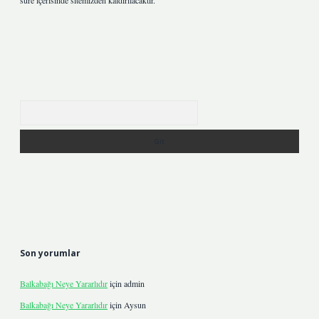
süre içerisinde sitemizden kaldırılacaktır.
Arama
Son yorumlar
Balkabağı Neye Yararlıdır
için
admin
Balkabağı Neye Yararlıdır
için
Aysun