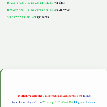
Türkiyeye Abd Üssü Ne Zaman Kuruldu
için
admin
Türkiyeye Abd Üssü Ne Zaman Kuruldu
için
Münevver
Acı Kahve Nasıl Bir Renk
için
admin
nbetgiris.live
Reklam ve İletişim:
E-mail:
backlinkpaneli@gmail.com
Teams:
forumhizmeti@gmail.com
Whatsapp: 0262 606 0 726
Telegram: @karabul