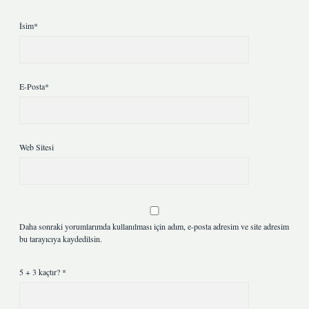
İsim*
E-Posta*
Web Sitesi
Daha sonraki yorumlarımda kullanılması için adım, e-posta adresim ve site adresim
bu tarayıcıya kaydedilsin.
5 + 3 kaçtır?
*