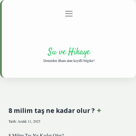
menüyü
Anasayfa
Gizlilik Politikası
Yasal Uyarı
aç
Hakkımızda
Su ve Hikaye
Denizden ilham alan keyifli bilgiler!
8 milim taş ne kadar olur ?
Tarih: Aralık 11, 2025
8 Milim Taş Ne Kadar Olur?