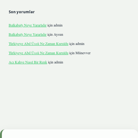
Son yorumlar
Balkabağı Neye Yararlıdır
için
admin
Balkabağı Neye Yararlıdır
için
Aysun
Türkiyeye Abd Üssü Ne Zaman Kuruldu
için
admin
Türkiyeye Abd Üssü Ne Zaman Kuruldu
için
Münevver
Acı Kahve Nasıl Bir Renk
için
admin
onbetgiris.live