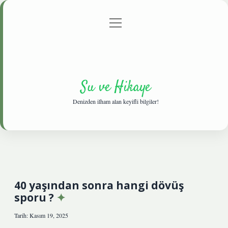
menüyü
Anasayfa
Gizlilik Politikası
Yasal Uyarı
aç
Hakkımızda
Su ve Hikaye
Denizden ilham alan keyifli bilgiler!
40 yaşından sonra hangi dövüş
sporu ?
Tarih: Kasım 19, 2025