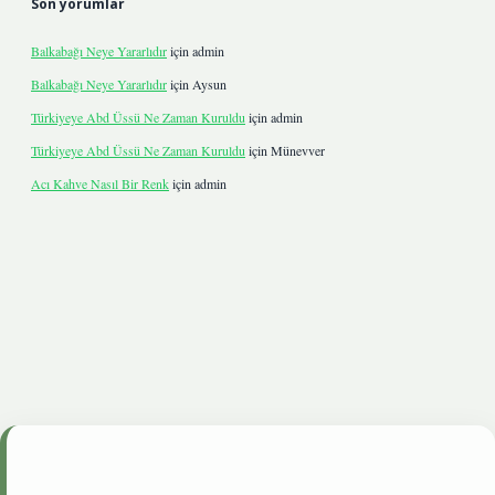
Son yorumlar
Balkabağı Neye Yararlıdır
için
admin
Balkabağı Neye Yararlıdır
için
Aysun
Türkiyeye Abd Üssü Ne Zaman Kuruldu
için
admin
Türkiyeye Abd Üssü Ne Zaman Kuruldu
için
Münevver
Acı Kahve Nasıl Bir Renk
için
admin
onbetgiris.live