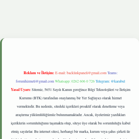
onbetgiris.live
Reklam ve İletişim:
E-mail:
backlinkpaneli@gmail.com
Teams:
forumhizmeti@gmail.com
Whatsapp: 0262 606 0 726
Telegram: @karabul
Yasal Uyarı:
Sitemiz, 5651 Sayılı Kanun gereğince Bilgi Teknolojileri ve İletişim
Kurumu (BTK) tarafından onaylanmış bir Yer Sağlayıcı olarak hizmet
vermektedir. Bu nedenle, sitedeki içerikleri proaktif olarak denetleme veya
araştırma yükümlülüğümüz bulunmamaktadır. Ancak, üyelerimiz yazdıkları
içeriklerin sorumluluğunu taşımakta olup, siteye üye olarak bu sorumluluğu kabul
etmiş sayılırlar. Bu internet sitesi, herhangi bir marka, kurum veya şahıs şirketi ile