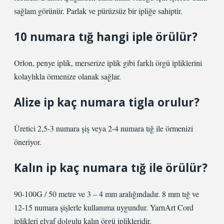
sağlam görünür. Parlak ve pürüzsüz bir ipliğe sahiptir.
10 numara tığ hangi iple örülür?
Orlon, penye iplik, merserize iplik gibi farklı örgü ipliklerini
kolaylıkla örmenize olanak sağlar.
Alize ip kaç numara tigla orulur?
Üretici 2,5-3 numara şiş veya 2-4 numara tığ ile örmenizi
öneriyor.
Kalın ip kaç numara tığ ile örülür?
90-100G / 50 metre ve 3 – 4 mm aralığındadır. 8 mm tığ ve
12-15 numara şişlerle kullanıma uygundur. YarnArt Cord
iplikleri elyaf dolgulu kalın örgü iplikleridir.