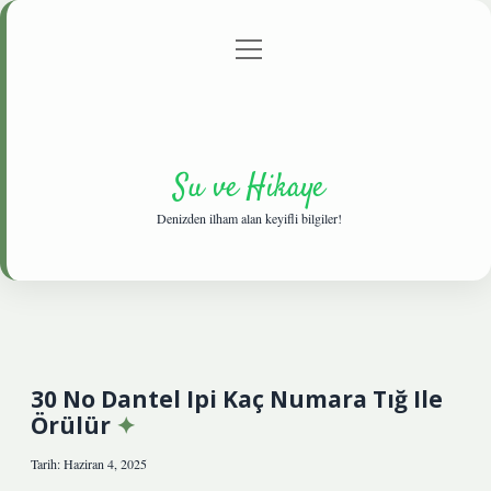
menüyü
Anasayfa
Gizlilik Politikası
Yasal Uyarı
aç
Hakkımızda
Su ve Hikaye
Denizden ilham alan keyifli bilgiler!
30 No Dantel Ipi Kaç Numara Tığ Ile
Örülür
Tarih: Haziran 4, 2025