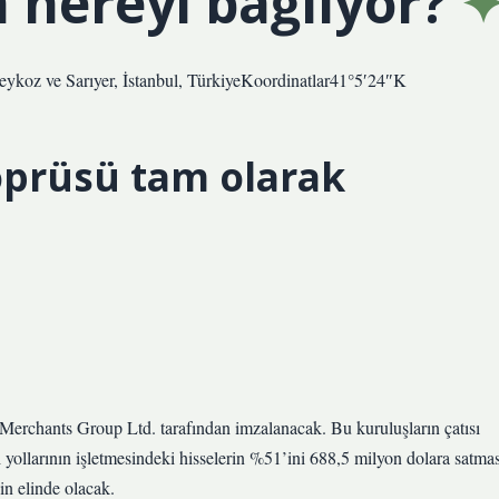
 nereyi bağlıyor?
koz ve Sarıyer, İstanbul, TürkiyeKoordinatlar41°5′24″K
öprüsü tam olarak
erchants Group Ltd. tarafından imzalanacak. Bu kuruluşların çatısı
yollarının işletmesindeki hisselerin %51’ini 688,5 milyon dolara satmas
n elinde olacak.