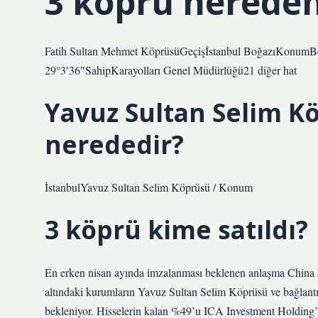
3 köprü nereden
Fatih Sultan Mehmet KöprüsüGeçişİstanbul BoğazıKonumBey
29°3′36″SahipKarayolları Genel Müdürlüğü21 diğer hat
Yavuz Sultan Selim K
nerededir?
İstanbulYavuz Sultan Selim Köprüsü / Konum
3 köprü kime satıldı?
En erken nisan ayında imzalanması beklenen anlaşma China M
altındaki kurumların Yavuz Sultan Selim Köprüsü ve bağlantı 
bekleniyor. Hisselerin kalan %49’u ICA Investment Holding’i