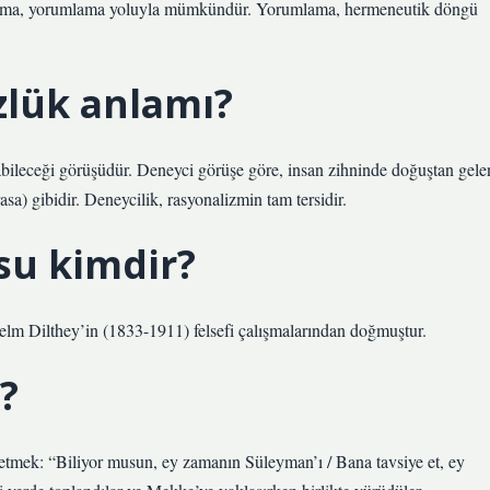
Anlama, yorumlama yoluyla mümkündür. Yorumlama, hermeneutik döngü
zlük anlamı?
abileceği görüşüdür. Deneyci görüşe göre, insan zihninde doğuştan gele
asa) gibidir. Deneycilik, rasyonalizmin tam tersidir.
u kimdir?
lm Dilthey’in (1833-1911) felsefi çalışmalarından doğmuştur.
?
 etmek: “Biliyor musun, ey zamanın Süleyman’ı / Bana tavsiye et, ey