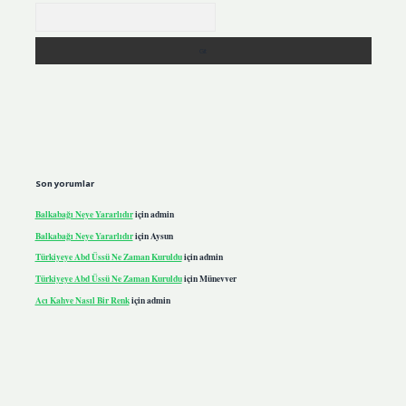
Arama
Son yorumlar
Balkabağı Neye Yararlıdır
için
admin
Balkabağı Neye Yararlıdır
için
Aysun
Türkiyeye Abd Üssü Ne Zaman Kuruldu
için
admin
Türkiyeye Abd Üssü Ne Zaman Kuruldu
için
Münevver
Acı Kahve Nasıl Bir Renk
için
admin