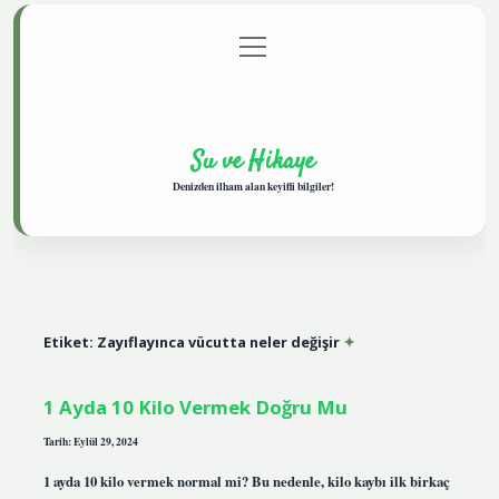
menüyü
Anasayfa
Gizlilik Politikası
Yasal Uyarı
aç
Hakkımızda
Su ve Hikaye
Denizden ilham alan keyifli bilgiler!
Etiket:
Zayıflayınca vücutta neler değişir
1 Ayda 10 Kilo Vermek Doğru Mu
Tarih: Eylül 29, 2024
1 ayda 10 kilo vermek normal mi? Bu nedenle, kilo kaybı ilk birkaç