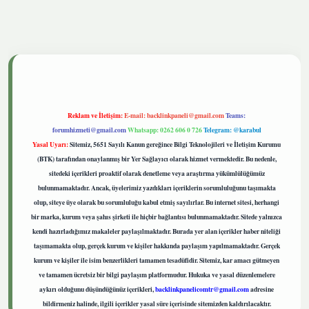
tgiris.live
Reklam ve İletişim:
E-mail:
backlinkpaneli@gmail.com
Teams:
forumhizmeti@gmail.com
Whatsapp: 0262 606 0 726
Telegram: @karabul
Yasal Uyarı:
Sitemiz, 5651 Sayılı Kanun gereğince Bilgi Teknolojileri ve İletişim Kurumu
(BTK) tarafından onaylanmış bir Yer Sağlayıcı olarak hizmet vermektedir. Bu nedenle,
sitedeki içerikleri proaktif olarak denetleme veya araştırma yükümlülüğümüz
bulunmamaktadır. Ancak, üyelerimiz yazdıkları içeriklerin sorumluluğunu taşımakta
olup, siteye üye olarak bu sorumluluğu kabul etmiş sayılırlar. Bu internet sitesi, herhangi
bir marka, kurum veya şahıs şirketi ile hiçbir bağlantısı bulunmamaktadır. Sitede yalnızca
kendi hazırladığımız makaleler paylaşılmaktadır. Burada yer alan içerikler haber niteliği
taşımamakta olup, gerçek kurum ve kişiler hakkında paylaşım yapılmamaktadır. Gerçek
kurum ve kişiler ile isim benzerlikleri tamamen tesadüfidir. Sitemiz, kar amacı gütmeyen
ve tamamen ücretsiz bir bilgi paylaşım platformudur. Hukuka ve yasal düzenlemelere
aykırı olduğunu düşündüğünüz içerikleri,
backlinkpanelicomtr@gmail.com
adresine
bildirmeniz halinde, ilgili içerikler yasal süre içerisinde sitemizden kaldırılacaktır.