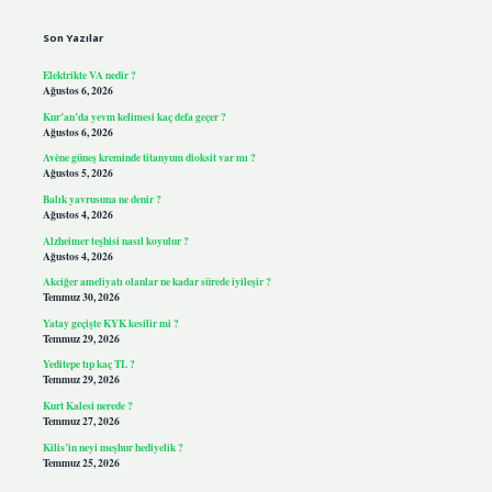
Son Yazılar
Elektrikte VA nedir ?
Ağustos 6, 2026
Kur’an’da yevm kelimesi kaç defa geçer ?
Ağustos 6, 2026
Avène güneş kreminde titanyum dioksit var mı ?
Ağustos 5, 2026
Balık yavrusuna ne denir ?
Ağustos 4, 2026
Alzheimer teşhisi nasıl koyulur ?
Ağustos 4, 2026
Akciğer ameliyatı olanlar ne kadar sürede iyileşir ?
Temmuz 30, 2026
Yatay geçişte KYK kesilir mi ?
Temmuz 29, 2026
Yeditepe tıp kaç TL ?
Temmuz 29, 2026
Kurt Kalesi nerede ?
Temmuz 27, 2026
Kilis’in neyi meşhur hediyelik ?
Temmuz 25, 2026