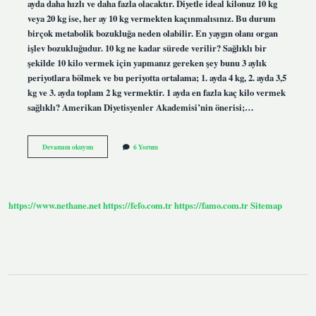
ayda daha hızlı ve daha fazla olacaktır. Diyetle ideal kilonuz 10 kg
veya 20 kg ise, her ay 10 kg vermekten kaçınmalısınız. Bu durum
birçok metabolik bozukluğa neden olabilir. En yaygın olanı organ
işlev bozukluğudur. 10 kg ne kadar sürede verilir? Sağlıklı bir
şekilde 10 kilo vermek için yapmanız gereken şey bunu 3 aylık
periyotlara bölmek ve bu periyotta ortalama; 1. ayda 4 kg, 2. ayda 3,5
kg ve 3. ayda toplam 2 kg vermektir. 1 ayda en fazla kaç kilo vermek
sağlıklı? Amerikan Diyetisyenler Akademisi’nin önerisi;…
1
Devamını okuyun
6 Yorum
Ayda
10
Kilo
Vermek
Doğru
https://www.nethane.net
https://fefo.com.tr
https://famo.com.tr
Sitemap
Mu
Sidebar