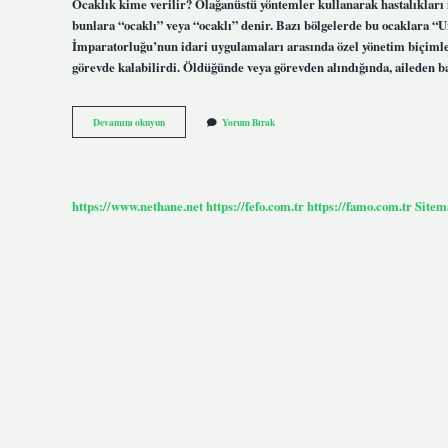
Ocaklık kime verilir? Olağanüstü yöntemler kullanarak hastalıkları i
bunlara “ocaklı” veya “ocaklı” denir. Bazı bölgelerde bu ocaklara “
İmparatorluğu’nun idari uygulamaları arasında özel yönetim biçimler
görevde kalabilirdi. Öldüğünde veya görevden alındığında, aileden b
Ocaklık
Devamını okuyun
Yorum Bırak
Arazi
Nedir
https://www.nethane.net
https://fefo.com.tr
https://famo.com.tr
Sitem