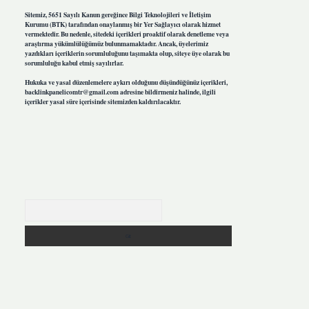
Sitemiz, 5651 Sayılı Kanun gereğince Bilgi Teknolojileri ve İletişim
Kurumu (BTK) tarafından onaylanmış bir Yer Sağlayıcı olarak hizmet
vermektedir. Bu nedenle, sitedeki içerikleri proaktif olarak denetleme veya
araştırma yükümlülüğümüz bulunmamaktadır. Ancak, üyelerimiz
yazdıkları içeriklerin sorumluluğunu taşımakta olup, siteye üye olarak bu
sorumluluğu kabul etmiş sayılırlar.
Hukuka ve yasal düzenlemelere aykırı olduğunu düşündüğünüz içerikleri,
backlinkpanelicomtr@gmail.com
adresine bildirmeniz halinde, ilgili
içerikler yasal süre içerisinde sitemizden kaldırılacaktır.
Arama