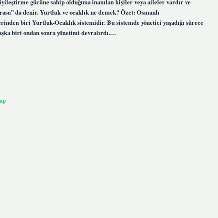
yileştirme gücüne sahip olduğuna inanılan kişiler veya aileler vardır ve
Urasa” da denir. Yurtluk ve ocaklık ne demek? Özet: Osmanlı
inden biri Yurtluk-Ocaklık sistemidir. Bu sistemde yönetici yaşadığı sürece
aşka biri ondan sonra yönetimi devralırdı.…
ap