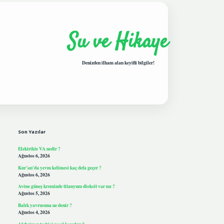
Su ve Hikaye
Denizden ilham alan keyifli bilgiler!
Sidebar
hiltonbetgiris.live
Son Yazılar
Elektrikte VA nedir ?
Ağustos 6, 2026
Kur’an’da yevm kelimesi kaç defa geçer ?
Ağustos 6, 2026
Avène güneş kreminde titanyum dioksit var mı ?
Ağustos 5, 2026
Balık yavrusuna ne denir ?
Ağustos 4, 2026
Alzheimer teşhisi nasıl koyulur ?