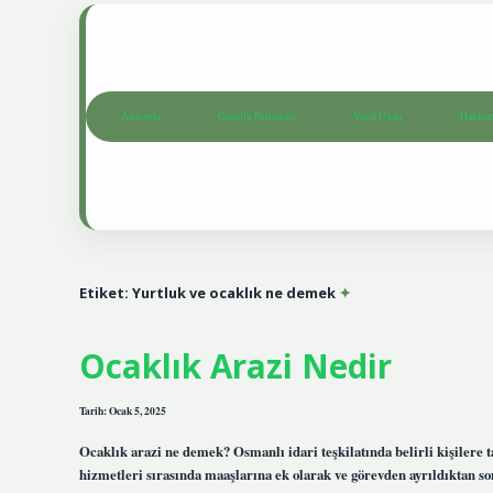
Anasayfa
Gizlilik Politikası
Yasal Uyarı
Hakkım
Etiket:
Yurtluk ve ocaklık ne demek
Ocaklık Arazi Nedir
Tarih: Ocak 5, 2025
Ocaklık arazi ne demek? Osmanlı idari teşkilatında belirli kişilere
hizmetleri sırasında maaşlarına ek olarak ve görevden ayrıldıktan son