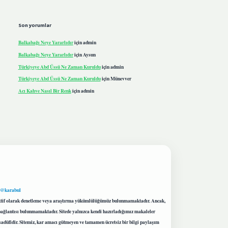
Son yorumlar
Balkabağı Neye Yararlıdır
için
admin
Balkabağı Neye Yararlıdır
için
Aysun
Türkiyeye Abd Üssü Ne Zaman Kuruldu
için
admin
Türkiyeye Abd Üssü Ne Zaman Kuruldu
için
Münevver
Acı Kahve Nasıl Bir Renk
için
admin
 @karabul
proaktif olarak denetleme veya araştırma yükümlülüğümüz bulunmamaktadır. Ancak,
r bağlantısı bulunmamaktadır. Sitede yalnızca kendi hazırladığımız makaleler
sadüfidir. Sitemiz, kar amacı gütmeyen ve tamamen ücretsiz bir bilgi paylaşım