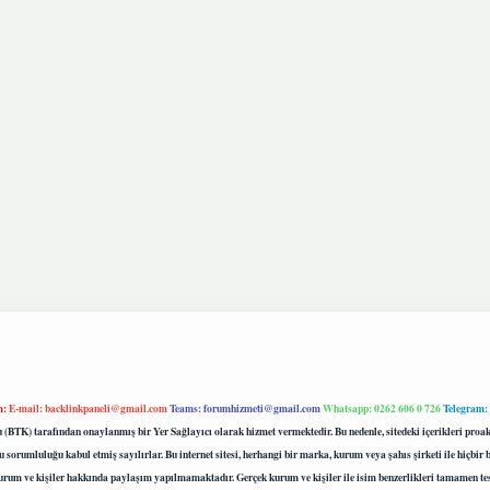
m:
E-mail:
backlinkpaneli@gmail.com
Teams:
forumhizmeti@gmail.com
Whatsapp: 0262 606 0 726
Telegram:
mu (BTK) tarafından onaylanmış bir Yer Sağlayıcı olarak hizmet vermektedir. Bu nedenle, sitedeki içerikleri 
 sorumluluğu kabul etmiş sayılırlar. Bu internet sitesi, herhangi bir marka, kurum veya şahıs şirketi ile hiçbi
kurum ve kişiler hakkında paylaşım yapılmamaktadır. Gerçek kurum ve kişiler ile isim benzerlikleri tamamen te