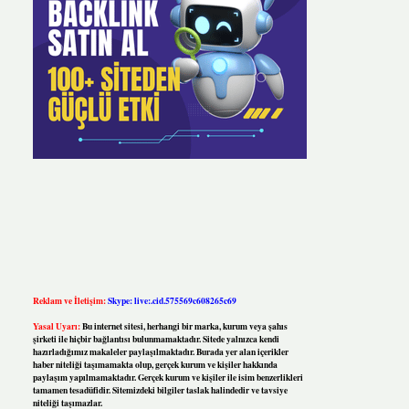
Reklam ve İletişim:
Skype: live:.cid.575569c608265c69
Yasal Uyarı:
Bu internet sitesi, herhangi bir marka, kurum veya şahıs
şirketi ile hiçbir bağlantısı bulunmamaktadır. Sitede yalnızca kendi
hazırladığımız makaleler paylaşılmaktadır. Burada yer alan içerikler
haber niteliği taşımamakta olup, gerçek kurum ve kişiler hakkında
paylaşım yapılmamaktadır. Gerçek kurum ve kişiler ile isim benzerlikleri
tamamen tesadüfidir. Sitemizdeki bilgiler taslak halindedir ve tavsiye
niteliği taşımazlar.