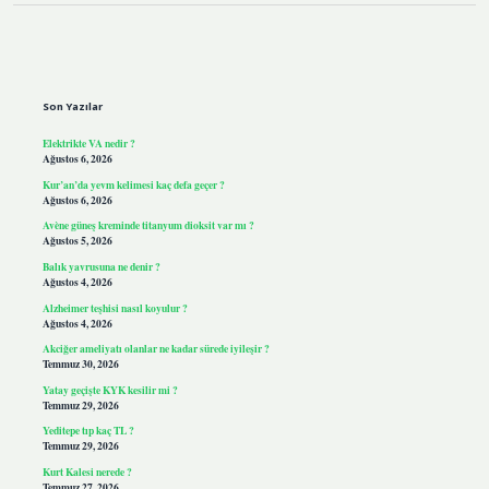
Sidebar
Son Yazılar
Elektrikte VA nedir ?
Ağustos 6, 2026
Kur’an’da yevm kelimesi kaç defa geçer ?
Ağustos 6, 2026
Avène güneş kreminde titanyum dioksit var mı ?
Ağustos 5, 2026
Balık yavrusuna ne denir ?
Ağustos 4, 2026
Alzheimer teşhisi nasıl koyulur ?
Ağustos 4, 2026
Akciğer ameliyatı olanlar ne kadar sürede iyileşir ?
Temmuz 30, 2026
Yatay geçişte KYK kesilir mi ?
Temmuz 29, 2026
Yeditepe tıp kaç TL ?
Temmuz 29, 2026
Kurt Kalesi nerede ?
Temmuz 27, 2026