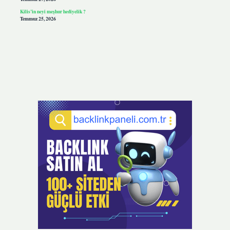
Kilis’in neyi meşhur hediyelik ?
Temmuz 25, 2026