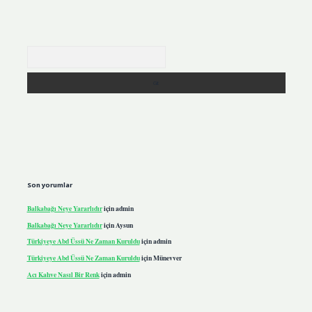
Arama
Son yorumlar
Balkabağı Neye Yararlıdır
için
admin
Balkabağı Neye Yararlıdır
için
Aysun
Türkiyeye Abd Üssü Ne Zaman Kuruldu
için
admin
Türkiyeye Abd Üssü Ne Zaman Kuruldu
için
Münevver
Acı Kahve Nasıl Bir Renk
için
admin