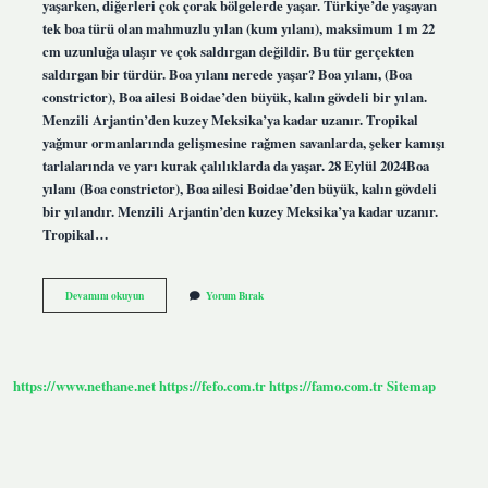
yaşarken, diğerleri çok çorak bölgelerde yaşar. Türkiye’de yaşayan
tek boa türü olan mahmuzlu yılan (kum yılanı), maksimum 1 m 22
cm uzunluğa ulaşır ve çok saldırgan değildir. Bu tür gerçekten
saldırgan bir türdür. Boa yılanı nerede yaşar? Boa yılanı, (Boa
constrictor), Boa ailesi Boidae’den büyük, kalın gövdeli bir yılan.
Menzili Arjantin’den kuzey Meksika’ya kadar uzanır. Tropikal
yağmur ormanlarında gelişmesine rağmen savanlarda, şeker kamışı
tarlalarında ve yarı kurak çalılıklarda da yaşar. 28 Eylül 2024Boa
yılanı (Boa constrictor), Boa ailesi Boidae’den büyük, kalın gövdeli
bir yılandır. Menzili Arjantin’den kuzey Meksika’ya kadar uzanır.
Tropikal…
Boa
Devamını okuyun
Yorum Bırak
Yılanı
Türkiyede
Var
Mı
https://www.nethane.net
https://fefo.com.tr
https://famo.com.tr
Sitemap