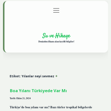
menüyü
Anasayfa
Gizlilik Politikası
Yasal Uyarı
aç
Hakkımızda
Su ve Hikaye
Denizden ilham alan keyifli bilgiler!
Etiket:
Yılanlar neyi sevmez
Boa Yılanı Türkiyede Var Mı
Tarih: Ekim 21, 2024
Türkiye’de boa yılanı var mı? Bazı türler tropikal bölgelerde