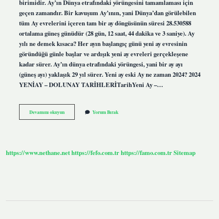
birimidir. Ay’ın Dünya etrafındaki yörüngesini tamamlaması için
geçen zamandır. Bir kavuşum Ay’ının, yani Dünya’dan görülebilen
tüm Ay evrelerini içeren tam bir ay döngüsünün süresi 28.530588
ortalama güneş günüdür (28 gün, 12 saat, 44 dakika ve 3 saniye). Ay
yılı ne demek kısaca? Her ayın başlangıç ​​günü yeni ay evresinin
göründüğü günle başlar ve ardışık yeni ay evreleri gerçekleşene
kadar sürer. Ay’ın dünya etrafındaki yörüngesi, yani bir ay ayı
(güneş ayı) yaklaşık 29 yıl sürer. Yeni ay eski Ay ne zaman 2024? 2024
YENİAY – DOLUNAY TARİHLERİTarihYeni Ay –…
Ay
Devamını okuyun
Yorum Bırak
Tarihi
Nedir
https://www.nethane.net
https://fefo.com.tr
https://famo.com.tr
Sitemap