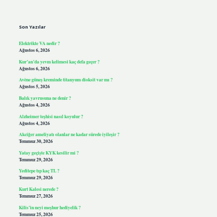
Sidebar
Son Yazılar
Elektrikte VA nedir ?
Ağustos 6, 2026
Kur’an’da yevm kelimesi kaç defa geçer ?
Ağustos 6, 2026
Avène güneş kreminde titanyum dioksit var mı ?
Ağustos 5, 2026
Balık yavrusuna ne denir ?
Ağustos 4, 2026
Alzheimer teşhisi nasıl koyulur ?
Ağustos 4, 2026
Akciğer ameliyatı olanlar ne kadar sürede iyileşir ?
Temmuz 30, 2026
Yatay geçişte KYK kesilir mi ?
Temmuz 29, 2026
Yeditepe tıp kaç TL ?
Temmuz 29, 2026
Kurt Kalesi nerede ?
Temmuz 27, 2026
Kilis’in neyi meşhur hediyelik ?
Temmuz 25, 2026