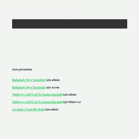
Arama
Son yorumlar
Balkabağı Neye Yararlıdır
için
admin
Balkabağı Neye Yararlıdır
için
Aysun
Türkiyeye Abd Üssü Ne Zaman Kuruldu
için
admin
Türkiyeye Abd Üssü Ne Zaman Kuruldu
için
Münevver
Acı Kahve Nasıl Bir Renk
için
admin