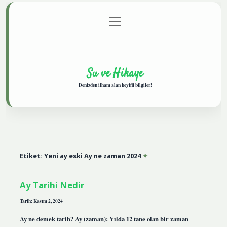
menüyü
Anasayfa
Gizlilik Politikası
Yasal Uyarı
aç
Hakkımızda
Su ve Hikaye
Denizden ilham alan keyifli bilgiler!
Etiket:
Yeni ay eski Ay ne zaman 2024
Ay Tarihi Nedir
Tarih: Kasım 2, 2024
Ay ne demek tarih? Ay (zaman): Yılda 12 tane olan bir zaman