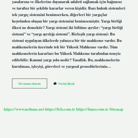
yasalarına ve ilkelerine dayanarak adaleti sağlamak için bağımsız
ve tarafsız bir şekilde kararlar veren kişidir. Bazı hukuk sistemleri
tek yargıç sistemini benimserken, diğerleri bir yargıçlar
heyetinden oluşan bir yargı sistemini benimsemiştir. Yargı birliği
ilkesi ne demektir? Yargı sistemi iki bölüme ayrılır: “yargı birliği
sistemi” ve “yargı ayrılığı sistemi”. Birleşik yargı sistemi: Bu
sistemi uygulayan ülkelerde yalnızca bir tür mahkeme vardır. Bu
mahkemelerin üzerinde tek bir Yüksek Mahkeme vardır. Tüm
mahkemelerin kararları bu Yüksek Mahkeme tarafından temyiz
edilebilir. Kanuni yargı yolu nedir? Yasallık. Bu, mahkemelerin
kurulması, işleyişi, görevleri ve yargısal prosedürlerinin…
Yasal
Devamını okuyun
Yorum Bırak
Yargıç
Ilkesi
Nedir
https://www.nethane.net
https://fefo.com.tr
https://famo.com.tr
Sitemap