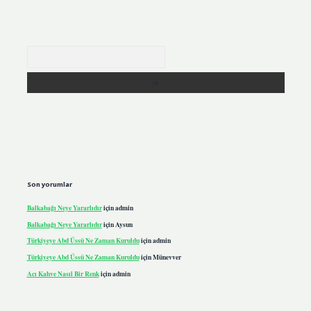
Arama
Son yorumlar
Balkabağı Neye Yararlıdır
için
admin
Balkabağı Neye Yararlıdır
için
Aysun
Türkiyeye Abd Üssü Ne Zaman Kuruldu
için
admin
Türkiyeye Abd Üssü Ne Zaman Kuruldu
için
Münevver
Acı Kahve Nasıl Bir Renk
için
admin