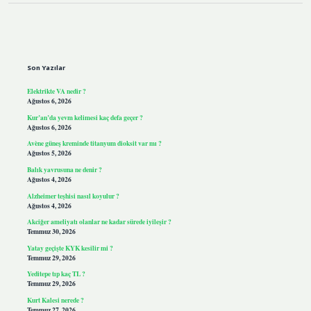
Sidebar
Son Yazılar
Elektrikte VA nedir ?
Ağustos 6, 2026
Kur’an’da yevm kelimesi kaç defa geçer ?
Ağustos 6, 2026
Avène güneş kreminde titanyum dioksit var mı ?
Ağustos 5, 2026
Balık yavrusuna ne denir ?
Ağustos 4, 2026
Alzheimer teşhisi nasıl koyulur ?
Ağustos 4, 2026
Akciğer ameliyatı olanlar ne kadar sürede iyileşir ?
Temmuz 30, 2026
Yatay geçişte KYK kesilir mi ?
Temmuz 29, 2026
Yeditepe tıp kaç TL ?
Temmuz 29, 2026
Kurt Kalesi nerede ?
Temmuz 27, 2026