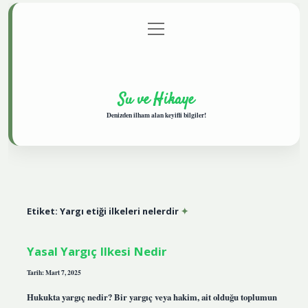
menüyü
Anasayfa
Gizlilik Politikası
Yasal Uyarı
aç
Hakkımızda
Su ve Hikaye
Denizden ilham alan keyifli bilgiler!
Etiket:
Yargı etiği ilkeleri nelerdir
Yasal Yargıç Ilkesi Nedir
Tarih: Mart 7, 2025
Hukukta yargıç nedir? Bir yargıç veya hakim, ait olduğu toplumun