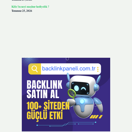
Kilis’in neyi meşhur hediyelik ?
Temmuz 25, 2026