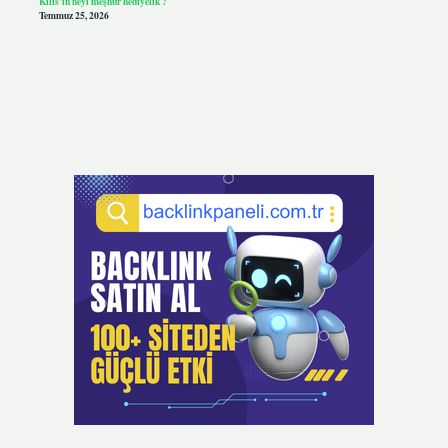
Kilis’in neyi meşhur hediyelik ?
Temmuz 25, 2026