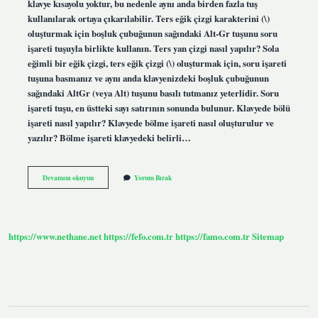
klavye kısayolu yoktur, bu nedenle aynı anda birden fazla tuş
kullanılarak ortaya çıkarılabilir. Ters eğik çizgi karakterini (\)
oluşturmak için boşluk çubuğunun sağındaki Alt-Gr tuşunu soru
işareti tuşuyla birlikte kullanın. Ters yan çizgi nasıl yapılır? Sola
eğimli bir eğik çizgi, ters eğik çizgi (\) oluşturmak için, soru işareti
tuşuna basmanız ve aynı anda klavyenizdeki boşluk çubuğunun
sağındaki AltGr (veya Alt) tuşunu basılı tutmanız yeterlidir. Soru
işareti tuşu, en üstteki sayı satırının sonunda bulunur. Klavyede bölü
işareti nasıl yapılır? Klavyede bölme işareti nasıl oluşturulur ve
yazılır? Bölme işareti klavyedeki belirli…
Ters
Devamını okuyun
Yorum Bırak
Bölü
Işareti
Nasıl
Yapılır
https://www.nethane.net
https://fefo.com.tr
https://famo.com.tr
Sitemap