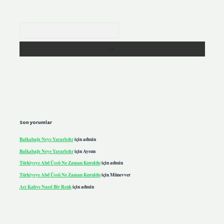
Arama
Son yorumlar
Balkabağı Neye Yararlıdır
için
admin
Balkabağı Neye Yararlıdır
için
Aysun
Türkiyeye Abd Üssü Ne Zaman Kuruldu
için
admin
Türkiyeye Abd Üssü Ne Zaman Kuruldu
için
Münevver
Acı Kahve Nasıl Bir Renk
için
admin