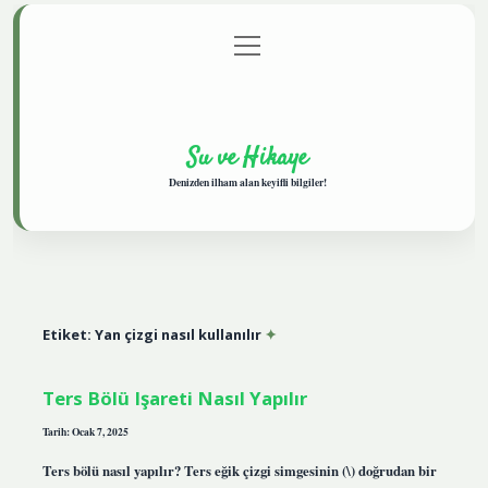
menüyü
Anasayfa
Gizlilik Politikası
Yasal Uyarı
aç
Hakkımızda
Su ve Hikaye
Denizden ilham alan keyifli bilgiler!
Etiket:
Yan çizgi nasıl kullanılır
Ters Bölü Işareti Nasıl Yapılır
Tarih: Ocak 7, 2025
Ters bölü nasıl yapılır? Ters eğik çizgi simgesinin (\) doğrudan bir