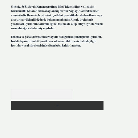
Sitemiz, 5651 Sayılı Kanun gereğince Bilgi Teknolojileri ve İletişim
Kurumu (BTK) tarafından onaylanmış bir Yer Sağlayıcı olarak hizmet
vermektedir. Bu nedenle, sitedeki içerikleri proaktif olarak denetleme veya
araştırma yükümlülüğümüz bulunmamaktadır. Ancak, üyelerimiz
yazdıkları içeriklerin sorumluluğunu taşımakta olup, siteye üye olarak bu
sorumluluğu kabul etmiş sayılırlar.
Hukuka ve yasal düzenlemelere aykırı olduğunu düşündüğünüz içerikleri,
backlinkpanelicomtr@gmail.com
adresine bildirmeniz halinde, ilgili
içerikler yasal süre içerisinde sitemizden kaldırılacaktır.
Arama