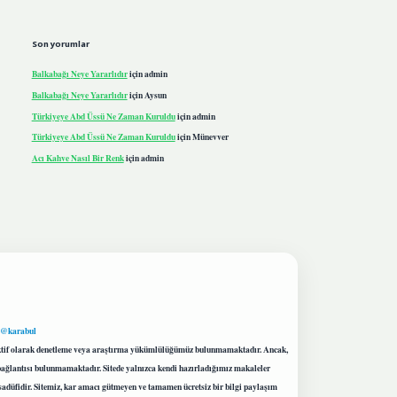
Son yorumlar
Balkabağı Neye Yararlıdır
için
admin
Balkabağı Neye Yararlıdır
için
Aysun
Türkiyeye Abd Üssü Ne Zaman Kuruldu
için
admin
Türkiyeye Abd Üssü Ne Zaman Kuruldu
için
Münevver
Acı Kahve Nasıl Bir Renk
için
admin
 @karabul
proaktif olarak denetleme veya araştırma yükümlülüğümüz bulunmamaktadır. Ancak,
r bağlantısı bulunmamaktadır. Sitede yalnızca kendi hazırladığımız makaleler
sadüfidir. Sitemiz, kar amacı gütmeyen ve tamamen ücretsiz bir bilgi paylaşım