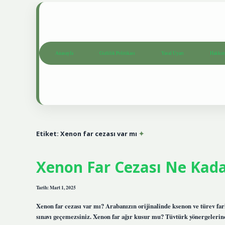
Anasayfa
Gizlilik Politikası
Yasal Uyarı
Hakkım
Etiket:
Xenon far cezası var mı
Xenon Far Cezası Ne Kad
Tarih: Mart 1, 2025
Xenon far cezası var mı? Arabanızın orijinalinde ksenon ve türev farl
sınavı geçemezsiniz. Xenon far ağır kusur mu? Tüvtürk yönergelerine 