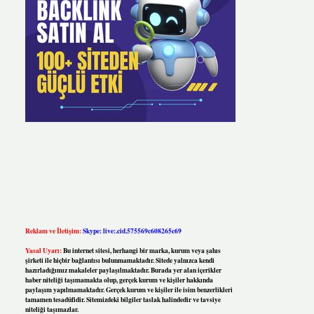
Reklam ve İletişim:
Skype: live:.cid.575569c608265c69
Yasal Uyarı:
Bu internet sitesi, herhangi bir marka, kurum veya şahıs
şirketi ile hiçbir bağlantısı bulunmamaktadır. Sitede yalnızca kendi
hazırladığımız makaleler paylaşılmaktadır. Burada yer alan içerikler
haber niteliği taşımamakta olup, gerçek kurum ve kişiler hakkında
paylaşım yapılmamaktadır. Gerçek kurum ve kişiler ile isim benzerlikleri
tamamen tesadüfidir. Sitemizdeki bilgiler taslak halindedir ve tavsiye
niteliği taşımazlar.