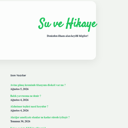
Su ve Hikaye
Denizden ilham alan keyifli bilgiler!
Sidebar
hiltonbetgiris.live
Son Yazılar
Avène güneş kreminde titanyum dioksit var mı ?
Ağustos 5, 2026
Balık yavrusuna ne denir ?
Ağustos 4, 2026
Alzheimer teşhisi nasıl koyulur ?
Ağustos 4, 2026
Akciğer ameliyatı olanlar ne kadar sürede iyileşir ?
Temmuz 30, 2026
Yatay geçişte KYK kesilir mi ?