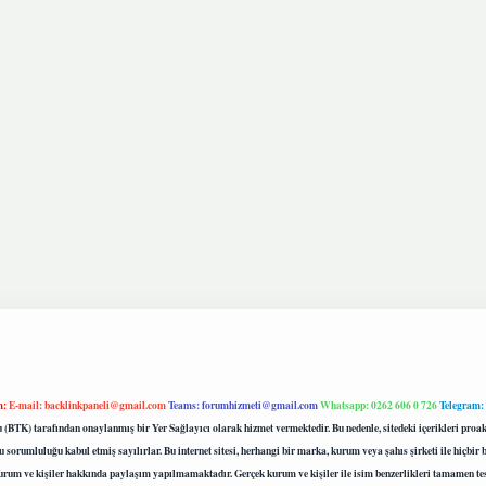
m:
E-mail:
backlinkpaneli@gmail.com
Teams:
forumhizmeti@gmail.com
Whatsapp: 0262 606 0 726
Telegram:
mu (BTK) tarafından onaylanmış bir Yer Sağlayıcı olarak hizmet vermektedir. Bu nedenle, sitedeki içerikleri 
 sorumluluğu kabul etmiş sayılırlar. Bu internet sitesi, herhangi bir marka, kurum veya şahıs şirketi ile hiçbi
kurum ve kişiler hakkında paylaşım yapılmamaktadır. Gerçek kurum ve kişiler ile isim benzerlikleri tamamen te