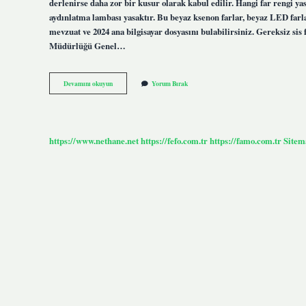
derlenirse daha zor bir kusur olarak kabul edilir. Hangi far rengi y
aydınlatma lambası yasaktır. Bu beyaz ksenon farlar, beyaz LED farla
mevzuat ve 2024 ana bilgisayar dosyasını bulabilirsiniz. Gereksiz s
Müdürlüğü Genel…
Xenon
Devamını okuyun
Yorum Bırak
Far
Cezası
Ne
Kadar
https://www.nethane.net
https://fefo.com.tr
https://famo.com.tr
Sitem