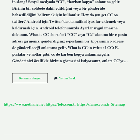
in slang? Sosyal medyada “CC”, “karbon kopya” anlamına gelir.
Birinin bir sohbete dahil edildiğini veya bir gönderide
bahsedildiğini belirtmek için kullanılır. How do you get CC on
twitter? Android için Twitter’da otomatik altyazılar eklemek veya
kaldırmak için. Android telefonunuzda Ayarlar uygulamasına
dokunun. What is CC short for? “CC” veya “Cc” alanına bir e-posta
adresi girmeniz, gönderdiğiniz e-postanın bir kopyasının o adrese
de gönderileceği anlamına gelir. What is CC in twitter? CC: E-
postalar ve notlar gibi, cc de karbon kopya anlamına gelir.
Gönderinizi özellikle birinin görmesini istiyorsanız, onları CC’ye…
What
Devamını okuyun
Yorum Bırak
Is
A
Cc
On
Twitter
https://www.nethane.net
https://fefo.com.tr
https://famo.com.tr
Sitemap