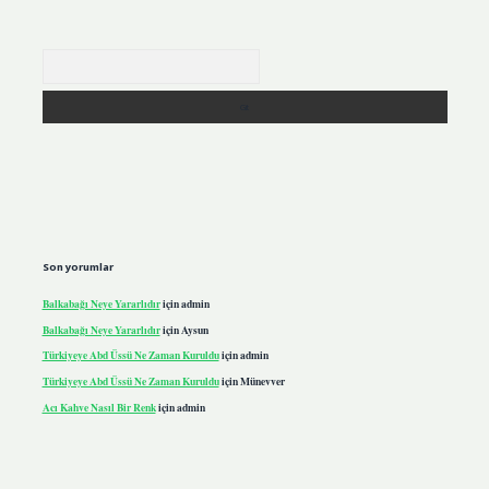
Arama
Son yorumlar
Balkabağı Neye Yararlıdır
için
admin
Balkabağı Neye Yararlıdır
için
Aysun
Türkiyeye Abd Üssü Ne Zaman Kuruldu
için
admin
Türkiyeye Abd Üssü Ne Zaman Kuruldu
için
Münevver
Acı Kahve Nasıl Bir Renk
için
admin