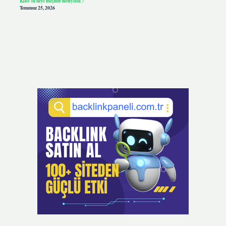
Kilis’in neyi meşhur hediyelik ?
Temmuz 25, 2026