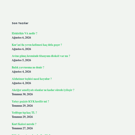
Sidebar
Son Yazılar
Elektrikte VA nedir ?
Ağustos 6, 2026
Kur’an’da yevm kelimesi kaç defa geçer ?
Ağustos 6, 2026
Avène güneş kreminde titanyum dioksit var mı ?
Ağustos 5, 2026
Balık yavrusuna ne denir ?
Ağustos 4, 2026
Alzheimer teşhisi nasıl koyulur ?
Ağustos 4, 2026
Akciğer ameliyatı olanlar ne kadar sürede iyileşir ?
Temmuz 30, 2026
Yatay geçişte KYK kesilir mi ?
Temmuz 29, 2026
Yeditepe tıp kaç TL ?
Temmuz 29, 2026
Kurt Kalesi nerede ?
Temmuz 27, 2026