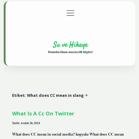
menüyü
Anasayfa
Gizlilik Politikası
Yasal Uyarı
aç
Hakkımızda
Su ve Hikaye
Denizden ilham alan keyifli bilgiler!
Etiket:
What does CC mean in slang
What Is A Cc On Twitter
Tarih: Aralık 28, 2024
What does CC mean in social media? kopyala What does CC mean