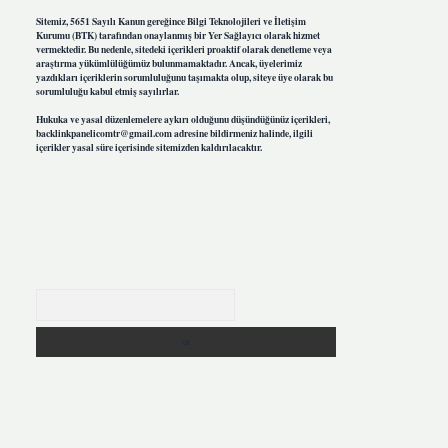
Sitemiz, 5651 Sayılı Kanun gereğince Bilgi Teknolojileri ve İletişim
Kurumu (BTK) tarafından onaylanmış bir Yer Sağlayıcı olarak hizmet
vermektedir. Bu nedenle, sitedeki içerikleri proaktif olarak denetleme veya
araştırma yükümlülüğümüz bulunmamaktadır. Ancak, üyelerimiz
yazdıkları içeriklerin sorumluluğunu taşımakta olup, siteye üye olarak bu
sorumluluğu kabul etmiş sayılırlar.
Hukuka ve yasal düzenlemelere aykırı olduğunu düşündüğünüz içerikleri,
backlinkpanelicomtr@gmail.com
adresine bildirmeniz halinde, ilgili
içerikler yasal süre içerisinde sitemizden kaldırılacaktır.
Arama