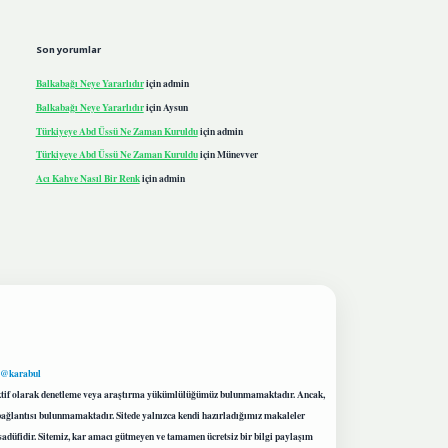
Son yorumlar
Balkabağı Neye Yararlıdır
için
admin
Balkabağı Neye Yararlıdır
için
Aysun
Türkiyeye Abd Üssü Ne Zaman Kuruldu
için
admin
Türkiyeye Abd Üssü Ne Zaman Kuruldu
için
Münevver
Acı Kahve Nasıl Bir Renk
için
admin
 @karabul
proaktif olarak denetleme veya araştırma yükümlülüğümüz bulunmamaktadır. Ancak,
r bağlantısı bulunmamaktadır. Sitede yalnızca kendi hazırladığımız makaleler
sadüfidir. Sitemiz, kar amacı gütmeyen ve tamamen ücretsiz bir bilgi paylaşım