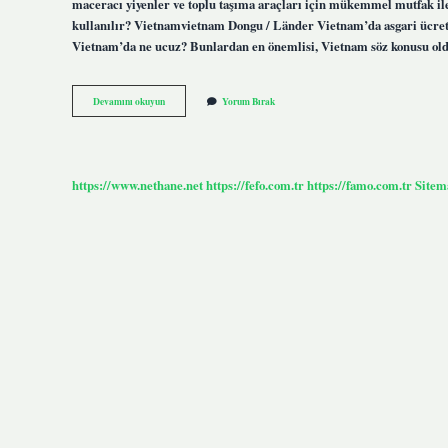
maceracı yiyenler ve toplu taşıma araçları için mükemmel mutfak ile
kullanılır? Vietnamvietnam Dongu / Länder Vietnam’da asgari ücret 
Vietnam’da ne ucuz? Bunlardan en önemlisi, Vietnam söz konusu old
10000
Devamını okuyun
Yorum Bırak
Vietnam
Dongu
Ile
Ne
Yapılır
https://www.nethane.net
https://fefo.com.tr
https://famo.com.tr
Sitem