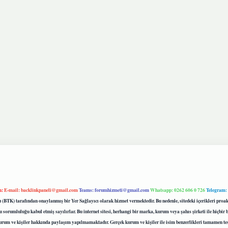
m:
E-mail:
backlinkpaneli@gmail.com
Teams:
forumhizmeti@gmail.com
Whatsapp: 0262 606 0 726
Telegram:
mu (BTK) tarafından onaylanmış bir Yer Sağlayıcı olarak hizmet vermektedir. Bu nedenle, sitedeki içerikleri 
 sorumluluğu kabul etmiş sayılırlar. Bu internet sitesi, herhangi bir marka, kurum veya şahıs şirketi ile hiçbi
kurum ve kişiler hakkında paylaşım yapılmamaktadır. Gerçek kurum ve kişiler ile isim benzerlikleri tamamen te