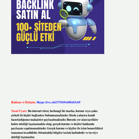
Reklam ve İletişim:
Skype: live:.cid.575569c608265c69
Yasal Uyarı:
Bu internet sitesi, herhangi bir marka, kurum veya şahıs
şirketi ile hiçbir bağlantısı bulunmamaktadır. Sitede yalnızca kendi
hazırladığımız makaleler paylaşılmaktadır. Burada yer alan içerikler
haber niteliği taşımamakta olup, gerçek kurum ve kişiler hakkında
paylaşım yapılmamaktadır. Gerçek kurum ve kişiler ile isim benzerlikleri
tamamen tesadüfidir. Sitemizdeki bilgiler taslak halindedir ve tavsiye
niteliği taşımazlar.