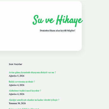
Su ve Hikaye
Denizden ilham alan keyifli bilgiler!
Sidebar
hiltonbetgiris.live
Son Yazılar
Avène güneş kreminde titanyum dioksit var mı ?
Ağustos 5, 2026
Balık yavrusuna ne denir ?
Ağustos 4, 2026
Alzheimer teşhisi nasıl koyulur ?
Ağustos 4, 2026
Akciğer ameliyatı olanlar ne kadar sürede iyileşir ?
Temmuz 30, 2026
Yatay geçişte KYK kesilir mi ?