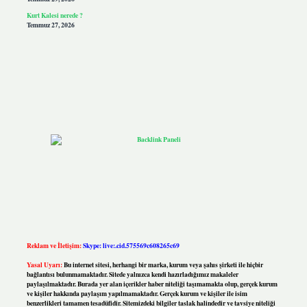
Kurt Kalesi nerede ?
Temmuz 27, 2026
Reklam ve İletişim:
Skype: live:.cid.575569c608265c69
Yasal Uyarı:
Bu internet sitesi, herhangi bir marka, kurum veya şahıs şirketi ile hiçbir
bağlantısı bulunmamaktadır. Sitede yalnızca kendi hazırladığımız makaleler
paylaşılmaktadır. Burada yer alan içerikler haber niteliği taşımamakta olup, gerçek kurum
ve kişiler hakkında paylaşım yapılmamaktadır. Gerçek kurum ve kişiler ile isim
benzerlikleri tamamen tesadüfidir. Sitemizdeki bilgiler taslak halindedir ve tavsiye niteliği