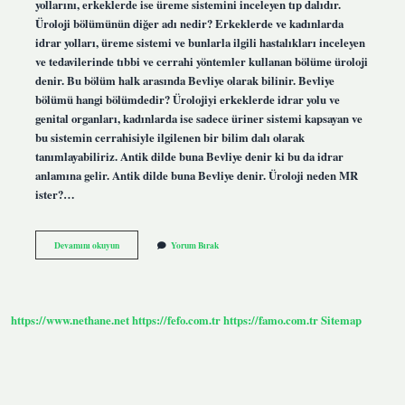
yollarını, erkeklerde ise üreme sistemini inceleyen tıp dalıdır.
Üroloji bölümünün diğer adı nedir? Erkeklerde ve kadınlarda
idrar yolları, üreme sistemi ve bunlarla ilgili hastalıkları inceleyen
ve tedavilerinde tıbbi ve cerrahi yöntemler kullanan bölüme üroloji
denir. Bu bölüm halk arasında Bevliye olarak bilinir. Bevliye
bölümü hangi bölümdedir? Ürolojiyi erkeklerde idrar yolu ve
genital organları, kadınlarda ise sadece üriner sistemi kapsayan ve
bu sistemin cerrahisiyle ilgilenen bir bilim dalı olarak
tanımlayabiliriz. Antik dilde buna Bevliye denir ki bu da idrar
anlamına gelir. Antik dilde buna Bevliye denir. Üroloji neden MR
ister?…
Bevliye
Devamını okuyun
Yorum Bırak
Ve
Üroloji
Aynı
Mı
https://www.nethane.net
https://fefo.com.tr
https://famo.com.tr
Sitemap