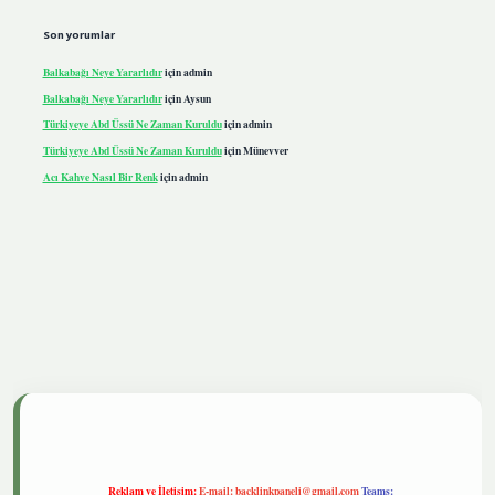
Son yorumlar
Balkabağı Neye Yararlıdır
için
admin
Balkabağı Neye Yararlıdır
için
Aysun
Türkiyeye Abd Üssü Ne Zaman Kuruldu
için
admin
Türkiyeye Abd Üssü Ne Zaman Kuruldu
için
Münevver
Acı Kahve Nasıl Bir Renk
için
admin
iris.live
Reklam ve İletişim:
E-mail:
backlinkpaneli@gmail.com
Teams: