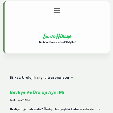
menüyü
Anasayfa
Gizlilik Politikası
Yasal Uyarı
aç
Hakkımızda
Su ve Hikaye
Denizden ilham alan keyifli bilgiler!
Etiket:
Üroloji hangi ultrasonu ister
Bevliye Ve Üroloji Aynı Mı
Tarih: Ocak 7, 2025
Bevliye diğer adı nedir? Üroloji, her yaştaki kadın ve erkekte idrar