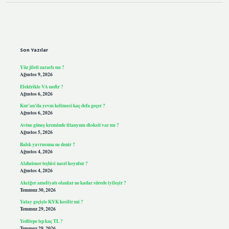
Sidebar
Son Yazılar
Yüz jileti zararlı mı ?
Ağustos 9, 2026
Elektrikte VA nedir ?
Ağustos 6, 2026
Kur’an’da yevm kelimesi kaç defa geçer ?
Ağustos 6, 2026
Avène güneş kreminde titanyum dioksit var mı ?
Ağustos 5, 2026
Balık yavrusuna ne denir ?
Ağustos 4, 2026
Alzheimer teşhisi nasıl koyulur ?
Ağustos 4, 2026
Akciğer ameliyatı olanlar ne kadar sürede iyileşir ?
Temmuz 30, 2026
Yatay geçişte KYK kesilir mi ?
Temmuz 29, 2026
Yeditepe tıp kaç TL ?
Temmuz 29, 2026