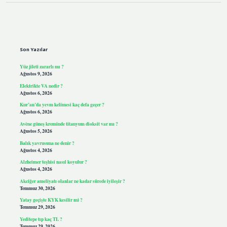
Sidebar
Son Yazılar
Yüz jileti zararlı mı ?
Ağustos 9, 2026
Elektrikte VA nedir ?
Ağustos 6, 2026
Kur’an’da yevm kelimesi kaç defa geçer ?
Ağustos 6, 2026
Avène güneş kreminde titanyum dioksit var mı ?
Ağustos 5, 2026
Balık yavrusuna ne denir ?
Ağustos 4, 2026
Alzheimer teşhisi nasıl koyulur ?
Ağustos 4, 2026
Akciğer ameliyatı olanlar ne kadar sürede iyileşir ?
Temmuz 30, 2026
Yatay geçişte KYK kesilir mi ?
Temmuz 29, 2026
Yeditepe tıp kaç TL ?
Temmuz 29, 2026