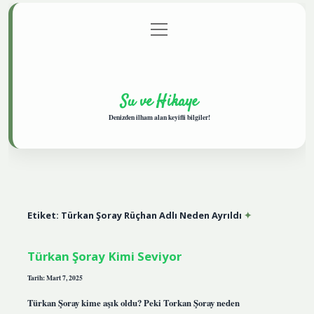
menüyü
Anasayfa
Gizlilik Politikası
Yasal Uyarı
aç
Hakkımızda
Su ve Hikaye
Denizden ilham alan keyifli bilgiler!
Etiket:
Türkan Şoray Rüçhan Adlı Neden Ayrıldı
Türkan Şoray Kimi Seviyor
Tarih: Mart 7, 2025
Türkan Şoray kime aşık oldu? Peki Torkan Şoray neden