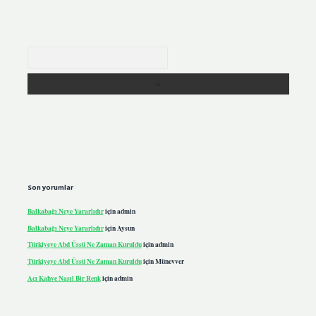
Arama
Son yorumlar
Balkabağı Neye Yararlıdır
için
admin
Balkabağı Neye Yararlıdır
için
Aysun
Türkiyeye Abd Üssü Ne Zaman Kuruldu
için
admin
Türkiyeye Abd Üssü Ne Zaman Kuruldu
için
Münevver
Acı Kahve Nasıl Bir Renk
için
admin