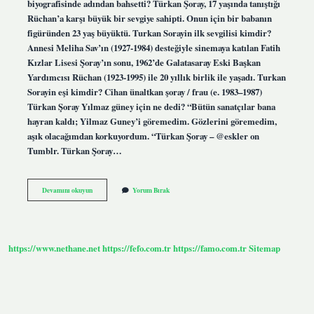
biyografisinde adından bahsetti? Türkan Şoray, 17 yaşında tanıştığı
Rüchan’a karşı büyük bir sevgiye sahipti. Onun için bir babanın
figüründen 23 yaş büyüktü. Turkan Sorayin ilk sevgilisi kimdir?
Annesi Meliha Sav’ın (1927-1984) desteğiyle sinemaya katılan Fatih
Kızlar Lisesi Şoray’ın sonu, 1962’de Galatasaray Eski Başkan
Yardımcısı Rüchan (1923-1995) ile 20 yıllık birlik ile yaşadı. Turkan
Sorayin eşi kimdir? Cihan ünaltkan şoray / frau (e. 1983–1987)
Türkan Şoray Yılmaz güney için ne dedi? “Bütün sanatçılar bana
hayran kaldı; Yilmaz Guney’i göremedim. Gözlerini göremedim,
aşık olacağımdan korkuyordum. “Türkan Şoray – @eskler on
Tumblr. Türkan Şoray…
Türkan
Devamını okuyun
Yorum Bırak
Şoray
Kimi
Seviyor
https://www.nethane.net
https://fefo.com.tr
https://famo.com.tr
Sitemap