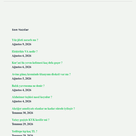
Sidebar
Son Yazılar
Yüz jileti zararlı mı ?
Ağustos 9, 2026
Elektrikte VA nedir ?
Ağustos 6, 2026
Kur’an’da yevm kelimesi kaç defa geçer ?
Ağustos 6, 2026
Avène güneş kreminde titanyum dioksit var mı ?
Ağustos 5, 2026
Balık yavrusuna ne denir ?
Ağustos 4, 2026
Alzheimer teşhisi nasıl koyulur ?
Ağustos 4, 2026
Akciğer ameliyatı olanlar ne kadar sürede iyileşir ?
Temmuz 30, 2026
Yatay geçişte KYK kesilir mi ?
Temmuz 29, 2026
Yeditepe tıp kaç TL ?
Temmuz 29, 2026