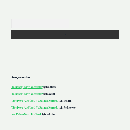
Arama
Son yorumlar
Balkabağı Neye Yararlıdır
için
admin
Balkabağı Neye Yararlıdır
için
Aysun
Türkiyeye Abd Üssü Ne Zaman Kuruldu
için
admin
Türkiyeye Abd Üssü Ne Zaman Kuruldu
için
Münevver
Acı Kahve Nasıl Bir Renk
için
admin