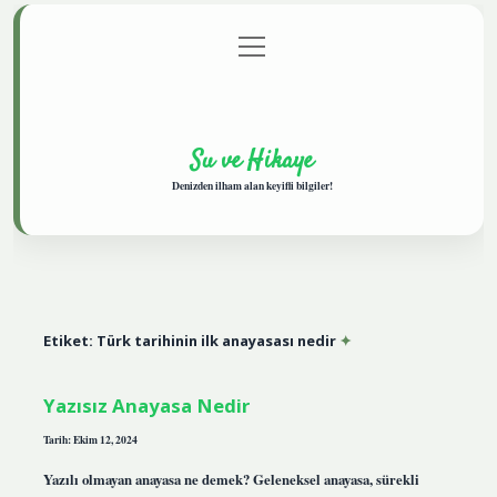
menüyü
Anasayfa
Gizlilik Politikası
Yasal Uyarı
aç
Hakkımızda
Su ve Hikaye
Denizden ilham alan keyifli bilgiler!
Etiket:
Türk tarihinin ilk anayasası nedir
Yazısız Anayasa Nedir
Tarih: Ekim 12, 2024
Yazılı olmayan anayasa ne demek? Geleneksel anayasa, sürekli