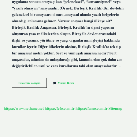
uygulama sonucu ortaya çıkan “geleneksel”, “konvansiyonel” veya
“yazılı olmayan” anayasadır. (Örnek: Birleşik Krallık) Bir devletin
geleneksel bir anayasası olması, anayasal alanda yazılı belgelerin
olmadığı anlamına gelmez. Yazısız anayasa hangi ülkeye ait?
Birleşik Krallık Anayasası, Birleşik Krallık’ın siyasi yapısını
oluşturan yasa ve ilkelerden oluşur. Birey ile devlet arasındaki
ilişki ve yasama, yürütme ve yargı organlarının işleyişi hakkında
kurallar içerir. Diğer ülkelerin aksine, Birleşik Krallık’ta tek tip
bir anayasal metin yoktur. Sert ve yumuşak anayasa nedir? Sert
anayasalar, adından da anlaşılacağı gibi, kanunlardan çok daha zor
değiştirilebilen usul ve esas kurallarına tabi olan anayasalardır.…
Yazısız
Devamını okuyun
Yorum Bırak
Anayasa
Nedir
https://www.nethane.net
https://fefo.com.tr
https://famo.com.tr
Sitemap