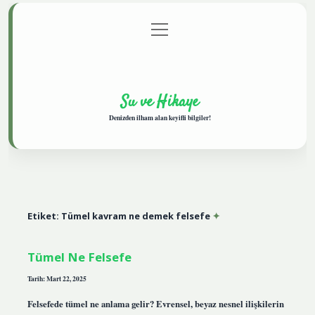
menüyü
Anasayfa
Gizlilik Politikası
Yasal Uyarı
aç
Hakkımızda
Su ve Hikaye
Denizden ilham alan keyifli bilgiler!
Etiket:
Tümel kavram ne demek felsefe
Tümel Ne Felsefe
Tarih: Mart 22, 2025
Felsefede tümel ne anlama gelir? Evrensel, beyaz nesnel ilişkilerin