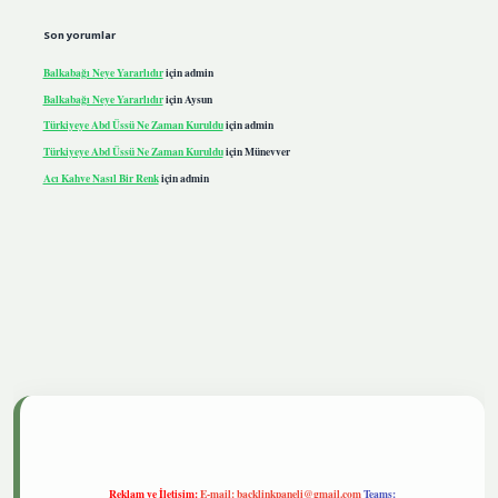
Son yorumlar
Balkabağı Neye Yararlıdır
için
admin
Balkabağı Neye Yararlıdır
için
Aysun
Türkiyeye Abd Üssü Ne Zaman Kuruldu
için
admin
Türkiyeye Abd Üssü Ne Zaman Kuruldu
için
Münevver
Acı Kahve Nasıl Bir Renk
için
admin
iris.live
Reklam ve İletişim:
E-mail:
backlinkpaneli@gmail.com
Teams: