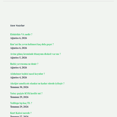
Sidebar
Son Yazılar
Elektrikte VA nedir ?
Ağustos 6, 2026
Kur’an’da yevm kelimesi kaç defa geçer ?
Ağustos 6, 2026
Avène güneş kreminde titanyum dioksit var mı ?
Ağustos 5, 2026
Balık yavrusuna ne denir ?
Ağustos 4, 2026
Alzheimer teşhisi nasıl koyulur ?
Ağustos 4, 2026
Akciğer ameliyatı olanlar ne kadar sürede iyileşir ?
Temmuz 30, 2026
Yatay geçişte KYK kesilir mi ?
Temmuz 29, 2026
Yeditepe tıp kaç TL ?
Temmuz 29, 2026
Kurt Kalesi nerede ?
Temmuz 27, 2026