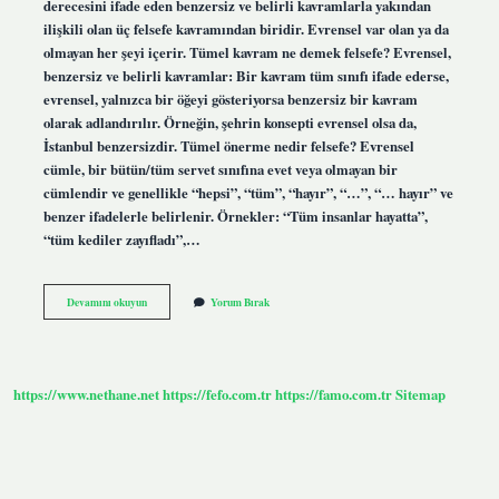
derecesini ifade eden benzersiz ve belirli kavramlarla yakından
ilişkili olan üç felsefe kavramından biridir. Evrensel var olan ya da
olmayan her şeyi içerir. Tümel kavram ne demek felsefe? Evrensel,
benzersiz ve belirli kavramlar: Bir kavram tüm sınıfı ifade ederse,
evrensel, yalnızca bir öğeyi gösteriyorsa benzersiz bir kavram
olarak adlandırılır. Örneğin, şehrin konsepti evrensel olsa da,
İstanbul benzersizdir. Tümel önerme nedir felsefe? Evrensel
cümle, bir bütün/tüm servet sınıfına evet veya olmayan bir
cümlendir ve genellikle “hepsi”, “tüm”, “hayır”, “…”, “… hayır” ve
benzer ifadelerle belirlenir. Örnekler: “Tüm insanlar hayatta”,
“tüm kediler zayıfladı”,…
Tümel
Devamını okuyun
Yorum Bırak
Ne
Felsefe
https://www.nethane.net
https://fefo.com.tr
https://famo.com.tr
Sitemap