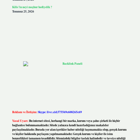
Kilis’in neyi meşhur hediyelik ?
Temmuz 25, 2026
Reklam ve İletişim:
Skype: live:.cid.575569c608265c69
Yasal Uyarı:
Bu internet sitesi, herhangi bir marka, kurum veya şahıs şirketi ile hiçbir
bağlantısı bulunmamaktadır. Sitede yalnızca kendi hazırladığımız makaleler
paylaşılmaktadır. Burada yer alan içerikler haber niteliği taşımamakta olup, gerçek kurum
ve kişiler hakkında paylaşım yapılmamaktadır. Gerçek kurum ve kişiler ile isim
benzerlikleri tamamen tesadüfidir. Sitemizdeki bilgiler taslak halindedir ve tavsiye niteliği