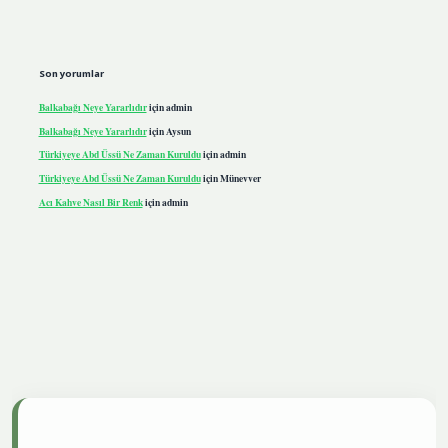
Son yorumlar
Balkabağı Neye Yararlıdır
için
admin
Balkabağı Neye Yararlıdır
için
Aysun
Türkiyeye Abd Üssü Ne Zaman Kuruldu
için
admin
Türkiyeye Abd Üssü Ne Zaman Kuruldu
için
Münevver
Acı Kahve Nasıl Bir Renk
için
admin
giris.live