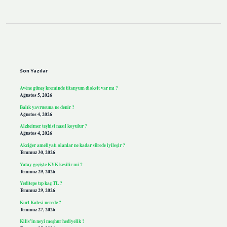
Sidebar
Son Yazılar
Avène güneş kreminde titanyum dioksit var mı ?
Ağustos 5, 2026
Balık yavrusuna ne denir ?
Ağustos 4, 2026
Alzheimer teşhisi nasıl koyulur ?
Ağustos 4, 2026
Akciğer ameliyatı olanlar ne kadar sürede iyileşir ?
Temmuz 30, 2026
Yatay geçişte KYK kesilir mi ?
Temmuz 29, 2026
Yeditepe tıp kaç TL ?
Temmuz 29, 2026
Kurt Kalesi nerede ?
Temmuz 27, 2026
Kilis’in neyi meşhur hediyelik ?