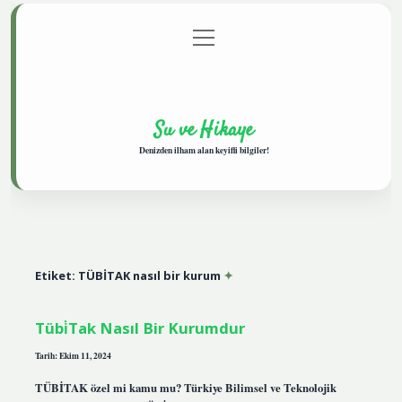
menüyü
Anasayfa
Gizlilik Politikası
Yasal Uyarı
aç
Hakkımızda
Su ve Hikaye
Denizden ilham alan keyifli bilgiler!
Etiket:
TÜBİTAK nasıl bir kurum
Tübi̇Tak Nasıl Bir Kurumdur
Tarih: Ekim 11, 2024
TÜBİTAK özel mi kamu mu? Türkiye Bilimsel ve Teknolojik