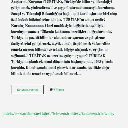
Araştırma Kurumu (TÜBİTAK), Türkiye’de bilim ve teknolojiyi
geliştirmek, yönlendirmek ve yaygınlaştırmak amacıyla kurulmuş,
Sanayi ve Teknoloji Bakanlığı’na bağlı ilgili kuruluşlardan biri olup
özel hukuk hükümlerine tabidir. TÜBİTAK’ın amacı nedir?
Kuruluş Kanununun 1 inci maddesiyle değiştirilen şekliyle
kuruluşun amacı; “Ülkenin kalkınma öncelikleri doğrultusunda,
Türkiye’de pozitif bilimler alanında araştırma ve geliştirme
faaliyetlerini geliştirmek, teşvik etmek, örgütlemek ve koordine
etmek; mevcut bilimsel ve teknik bilgiye ulaşmak ve erişimini
sağlamak.” TÜBİTAK ne üzerine çalışma yapar? TÜBİTAK,
Türkiye’de planlı ekonomi döneminin başlangıcında, 1963 yılında
kuruldu. Kuruluşunda temel görevleri arasında, özellikle doğa
bilimlerinde temel ve uygulamalı bilimsel…
Tübi̇Tak
Devamını okuyun
8 Yorum
Nasıl
Bir
Kurumdur
https://www.nethane.net
https://fefo.com.tr
https://famo.com.tr
Sitemap