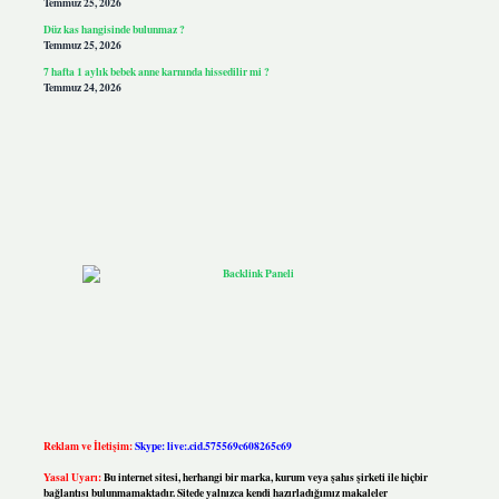
Temmuz 25, 2026
Düz kas hangisinde bulunmaz ?
Temmuz 25, 2026
7 hafta 1 aylık bebek anne karnında hissedilir mi ?
Temmuz 24, 2026
Reklam ve İletişim:
Skype: live:.cid.575569c608265c69
Yasal Uyarı:
Bu internet sitesi, herhangi bir marka, kurum veya şahıs şirketi ile hiçbir
bağlantısı bulunmamaktadır. Sitede yalnızca kendi hazırladığımız makaleler