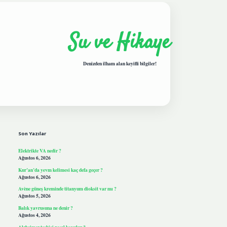
Su ve Hikaye
Denizden ilham alan keyifli bilgiler!
Sidebar
hiltonbetgiris.live
Son Yazılar
Elektrikte VA nedir ?
Ağustos 6, 2026
Kur’an’da yevm kelimesi kaç defa geçer ?
Ağustos 6, 2026
Avène güneş kreminde titanyum dioksit var mı ?
Ağustos 5, 2026
Balık yavrusuna ne denir ?
Ağustos 4, 2026
Alzheimer teşhisi nasıl koyulur ?