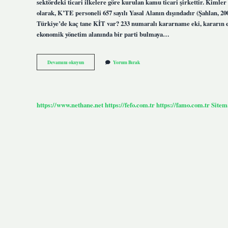
sektördeki ticari ilkelere göre kurulan kamu ticari şirkettir. Kimle
olarak, K’TE personeli 657 sayılı Yasal Alanın dışındadır (Şahlan, 2
Türkiye’de kaç tane KİT var? 233 numaralı kararname eki, kararın ek
ekonomik yönetim alanında bir parti bulmaya…
Ki̇T
Devamını okuyun
Yorum Bırak
Ler
Kimler
https://www.nethane.net
https://fefo.com.tr
https://famo.com.tr
Sitem