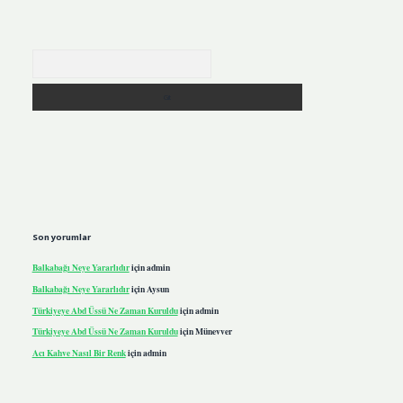
Arama
Son yorumlar
Balkabağı Neye Yararlıdır
için
admin
Balkabağı Neye Yararlıdır
için
Aysun
Türkiyeye Abd Üssü Ne Zaman Kuruldu
için
admin
Türkiyeye Abd Üssü Ne Zaman Kuruldu
için
Münevver
Acı Kahve Nasıl Bir Renk
için
admin