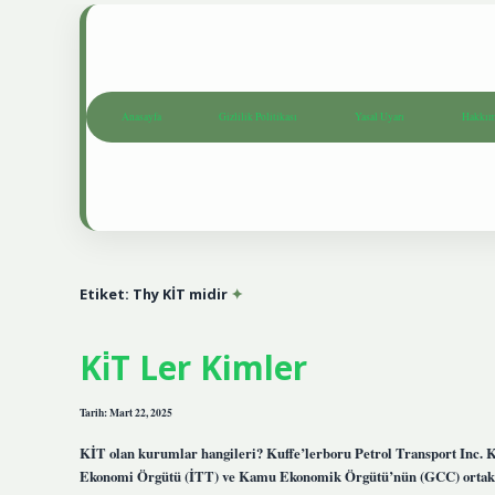
Anasayfa
Gizlilik Politikası
Yasal Uyarı
Hakkım
Etiket:
Thy KİT midir
Ki̇T Ler Kimler
Tarih: Mart 22, 2025
KİT olan kurumlar hangileri? Kuffe’lerboru Petrol Transport Inc. 
Ekonomi Örgütü (İTT) ve Kamu Ekonomik Örgütü’nün (GCC) ortak a