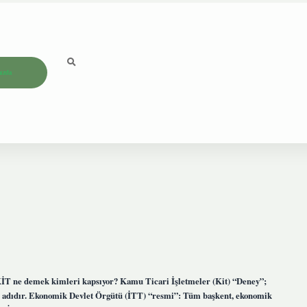
ızda
KİT ne demek kimleri kapsıyor? Kamu Ticari İşletmeler (Kit) “Deney”;
dıdır. Ekonomik Devlet Örgütü (İTT) “resmi”: Tüm başkent, ekonomik