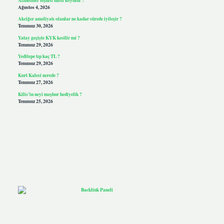
Ağustos 4, 2026
Akciğer ameliyatı olanlar ne kadar sürede iyileşir ?
Temmuz 30, 2026
Yatay geçişte KYK kesilir mi ?
Temmuz 29, 2026
Yeditepe tıp kaç TL ?
Temmuz 29, 2026
Kurt Kalesi nerede ?
Temmuz 27, 2026
Kilis’in neyi meşhur hediyelik ?
Temmuz 25, 2026