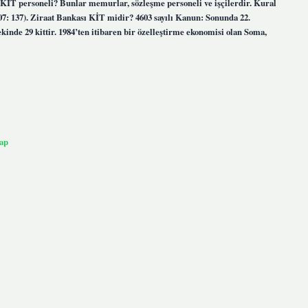
r KİT personeli? Bunlar memurlar, sözleşme personeli ve işçilerdir. Kural
007: 137). Ziraat Bankası KİT midir? 4603 sayılı Kanun: Sonunda 22.
inde 29 kittir. 1984’ten itibaren bir özelleştirme ekonomisi olan Soma,
ap