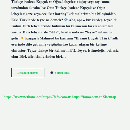
Türkçe (sadece Kıpçak ve Oğuz lehçeleri) tağay veya tay “anne
tarafından akraba” ve Orta Türkçe (sadece Kıpçak ve Oğuz
lehçeleri) eze veya ece “kız kardeş” kelimelerinin bir bileşimidir.
Eski Türklerde teyze ne demek?
Aba, apa – kız kardeş, teyze
Bütün Türk lehçelerinde bulunan bu kelimenin farklı anlamları
vardır. Bazı lehçelerde “abla”, bazılarında ise “teyze” anlamına
gelir.
Kaşgarlı Mahmud bu kavramı “Divanü Lügati’t Türk” adlı
eserinde dile getirmiş ve günümüze kadar ulaşan bir kelime
olmuştur. Teyze türkçe bir kelime mi? 2. Teyze. Etimolojisi belirsiz
olan Türk aile isimlerinden biri…
Teyze
Devamını okuyun
Yorum Bırak
Kelimesinin
Kökeni
Nedir
https://www.nethane.net
https://fefo.com.tr
https://famo.com.tr
Sitemap