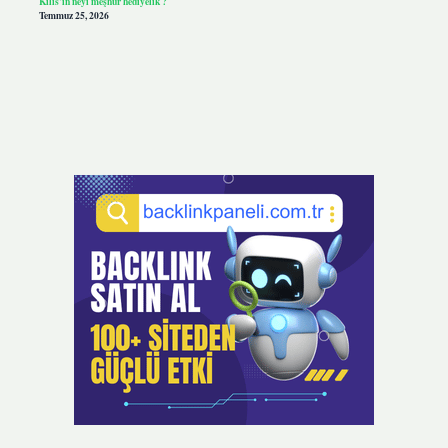
Kilis’in neyi meşhur hediyelik ?
Temmuz 25, 2026