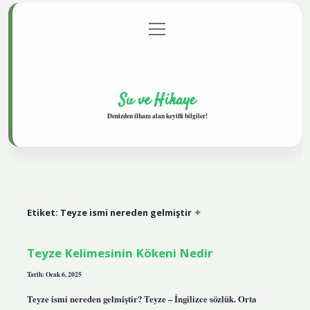
menüyü
Anasayfa
Gizlilik Politikası
Yasal Uyarı
aç
Hakkımızda
Su ve Hikaye
Denizden ilham alan keyifli bilgiler!
Etiket:
Teyze ismi nereden gelmiştir
Teyze Kelimesinin Kökeni Nedir
Tarih: Ocak 6, 2025
Teyze ismi nereden gelmiştir? Teyze – İngilizce sözlük. Orta