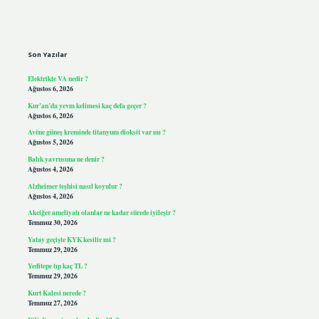
Sidebar
Son Yazılar
Elektrikte VA nedir ?
Ağustos 6, 2026
Kur’an’da yevm kelimesi kaç defa geçer ?
Ağustos 6, 2026
Avène güneş kreminde titanyum dioksit var mı ?
Ağustos 5, 2026
Balık yavrusuna ne denir ?
Ağustos 4, 2026
Alzheimer teşhisi nasıl koyulur ?
Ağustos 4, 2026
Akciğer ameliyatı olanlar ne kadar sürede iyileşir ?
Temmuz 30, 2026
Yatay geçişte KYK kesilir mi ?
Temmuz 29, 2026
Yeditepe tıp kaç TL ?
Temmuz 29, 2026
Kurt Kalesi nerede ?
Temmuz 27, 2026