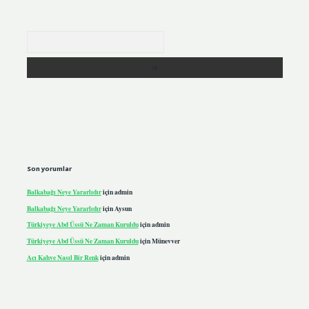
Arama
Son yorumlar
Balkabağı Neye Yararlıdır
için
admin
Balkabağı Neye Yararlıdır
için
Aysun
Türkiyeye Abd Üssü Ne Zaman Kuruldu
için
admin
Türkiyeye Abd Üssü Ne Zaman Kuruldu
için
Münevver
Acı Kahve Nasıl Bir Renk
için
admin